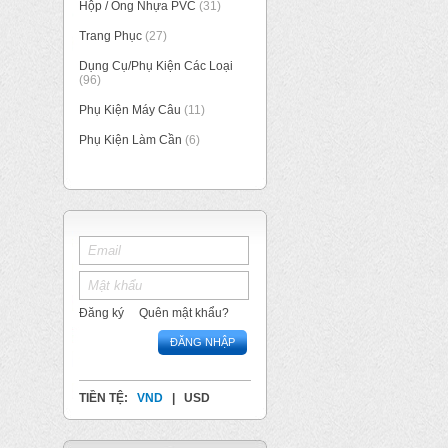
Hộp / Ống Nhựa PVC
(31)
Trang Phục
(27)
Dụng Cụ/Phụ Kiện Các Loại
(96)
Phụ Kiện Máy Câu
(11)
Phụ Kiện Làm Cần
(6)
Đăng ký
Quên mật khẩu?
ĐĂNG NHẬP
TIỀN TỆ:
VND
|
USD