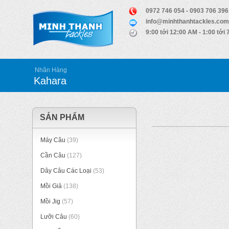
0972 746 054 - 0903 706 396
info@minhthanhtackles.com
9:00 tới 12:00 AM - 1:00 tới
Nhãn Hàng
Kahara
SẢN PHẨM
Máy Câu
(39)
Cần Câu
(127)
Dây Câu Các Loại
(53)
Mồi Giả
(138)
Mồi Jig
(57)
Lưỡi Câu
(60)