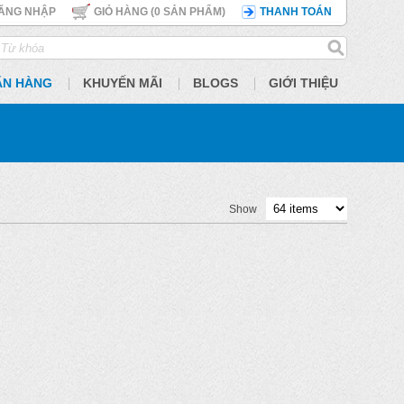
ĂNG NHẬP
GIỎ HÀNG (
0
SẢN PHẨM)
THANH TOÁN
ÃN HÀNG
KHUYẾN MÃI
BLOGS
GIỚI THIỆU
Show