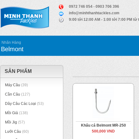
0972 746 054 - 0903 706 396
info@minhthanhtackles.com
9:00 tới 12:00 AM - 1:00 tới 7:00 PM từ 
Nhãn Hàng
Belmont
SẢN PHẨM
Máy Câu
(39)
Cần Câu
(127)
Dây Câu Các Loại
(53)
Mồi Giả
(138)
Mồi Jig
(57)
Khấu cá Belmont MR-250
500,000 VND
Lưỡi Câu
(60)