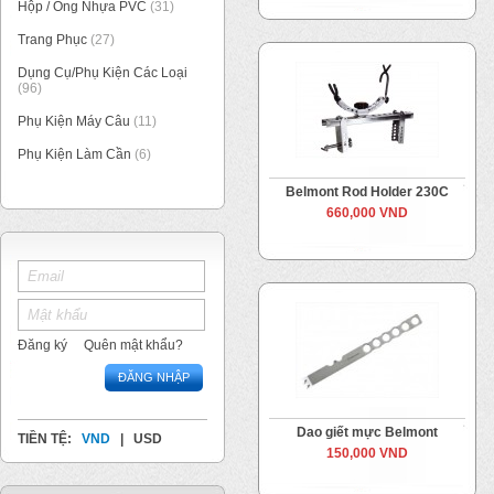
Hộp / Ống Nhựa PVC
(31)
Trang Phục
(27)
Dụng Cụ/Phụ Kiện Các Loại
(96)
Phụ Kiện Máy Câu
(11)
Phụ Kiện Làm Cần
(6)
Belmont Rod Holder 230C
660,000 VND
Đăng ký
Quên mật khẩu?
ĐĂNG NHẬP
Dao giết mực Belmont
TIỀN TỆ:
VND
|
USD
150,000 VND