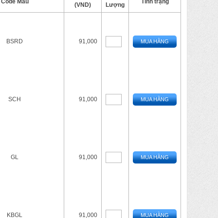
Code Màu
Tình trạng
(VND)
Lượng
BSRD
91,000
MUA HÀNG
SCH
91,000
MUA HÀNG
GL
91,000
MUA HÀNG
KBGL
91,000
MUA HÀNG