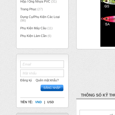
Hộp / Ống Nhựa PVC
(31)
Trang Phục
(27)
Dụng Cụ/Phụ Kiện Các Loại
(96)
Phụ Kiện Máy Câu
(11)
Phụ Kiện Làm Cần
(6)
Đăng ký
Quên mật khẩu?
ĐĂNG NHẬP
THÔNG SỐ KỸ TH
TIỀN TỆ:
VND
|
USD