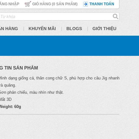
ĂNG NHẬP
GIỎ HÀNG (
0
SẢN PHẨM)
THANH TOÁN
ÃN HÀNG
KHUYẾN MÃI
BLOGS
GIỚI THIỆU
G TIN SẢN PHẨM
Hình dạng giống cá, thân cong chữ S, phù hợp cho câu Jig nhanh
và quăng.
Sơn phản chiếu, màu nhìn như thật.
Mắt 3D
Weight: 60g