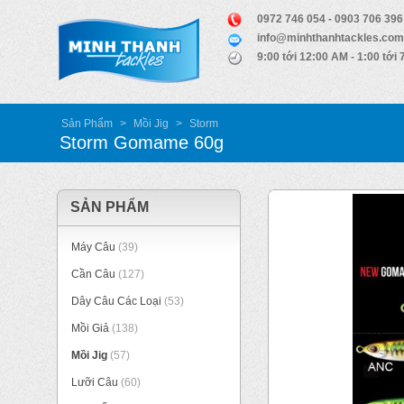
0972 746 054 - 0903 706 396
info@minhthanhtackles.com
9:00 tới 12:00 AM - 1:00 tới
Sản Phẩm
>
Mồi Jig
>
Storm
Storm Gomame 60g
SẢN PHẨM
Máy Câu
(39)
Cần Câu
(127)
Dây Câu Các Loại
(53)
Mồi Giả
(138)
Mồi Jig
(57)
Lưỡi Câu
(60)