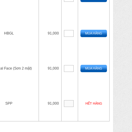
HBGL
91,000
MUA HÀNG
al Face (Sơn 2 mặt)
91,000
MUA HÀNG
SPP
91,000
HẾT HÀNG