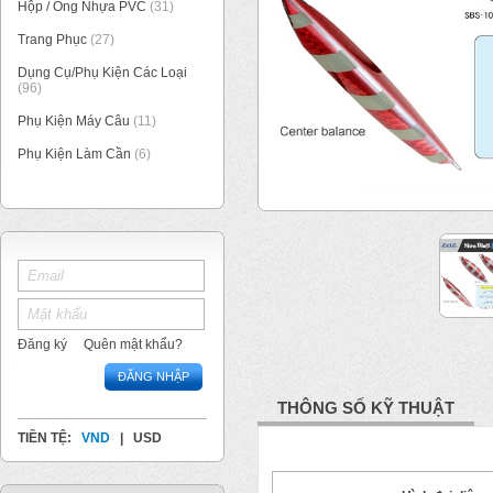
Hộp / Ống Nhựa PVC
(31)
Trang Phục
(27)
Dụng Cụ/Phụ Kiện Các Loại
(96)
Phụ Kiện Máy Câu
(11)
Phụ Kiện Làm Cần
(6)
1
/
2
Đăng ký
Quên mật khẩu?
ĐĂNG NHẬP
THÔNG SỐ KỸ THUẬT
TIỀN TỆ:
VND
|
USD