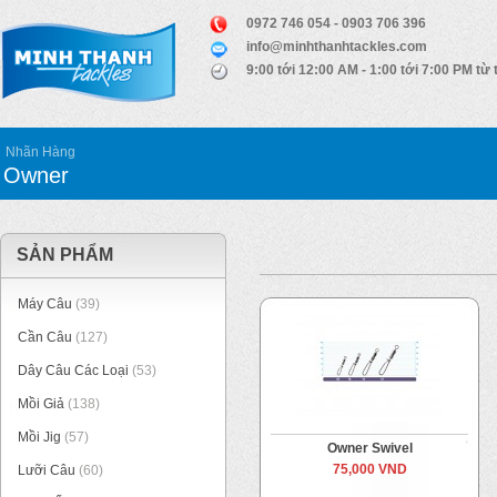
0972 746 054 - 0903 706 396
info@minhthanhtackles.com
9:00 tới 12:00 AM - 1:00 tới 7:00 PM từ 
Nhãn Hàng
Owner
SẢN PHẨM
Máy Câu
(39)
Cần Câu
(127)
Dây Câu Các Loại
(53)
Mồi Giả
(138)
Mồi Jig
(57)
Owner Swivel
75,000 VND
Lưỡi Câu
(60)