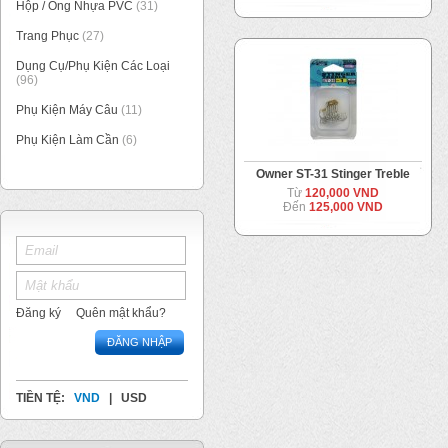
Hộp / Ống Nhựa PVC
(31)
Trang Phục
(27)
Dụng Cụ/Phụ Kiện Các Loại
(96)
Phụ Kiện Máy Câu
(11)
Phụ Kiện Làm Cần
(6)
Owner ST-31 Stinger Treble
Từ
120,000 VND
Đến
125,000 VND
Đăng ký
Quên mật khẩu?
ĐĂNG NHẬP
TIỀN TỆ:
VND
|
USD