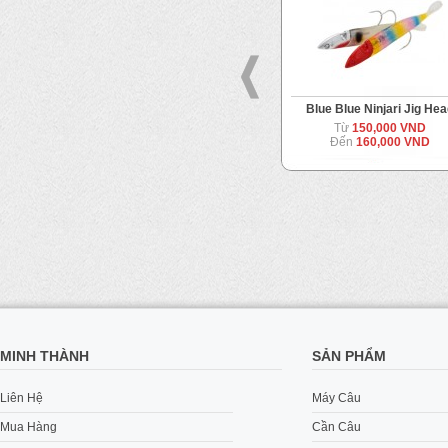
Owner Twist Lock Flashy
Blue Blue Ninjari Jig He
Swimmer
Từ
150,000 VND
90,000 VND
Đến
160,000 VND
MINH THÀNH
SẢN PHẨM
Liên Hệ
Máy Câu
Mua Hàng
Cần Câu