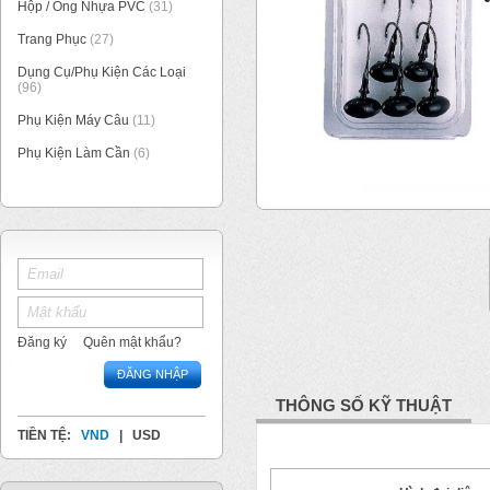
Hộp / Ống Nhựa PVC
(31)
Trang Phục
(27)
Dụng Cụ/Phụ Kiện Các Loại
(96)
Phụ Kiện Máy Câu
(11)
Phụ Kiện Làm Cần
(6)
1
/
1
Đăng ký
Quên mật khẩu?
ĐĂNG NHẬP
THÔNG SỐ KỸ THUẬT
TIỀN TỆ:
VND
|
USD