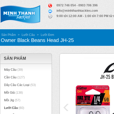
0972 746 054 - 0903 706 396
info@minhthanhtackles.com
9:00 tới 12:00 AM - 1:00 tới 7:00 PM từ 
Sản Phẩm
>
Lưỡi Câu
>
Lưỡi Đơn
Owner Black Beans Head JH-25
SẢN PHẨM
Máy Câu
(39)
Cần Câu
(127)
Dây Câu Các Loại
(53)
Mồi Giả
(138)
Mồi Jig
(57)
Lưỡi Câu
(60)