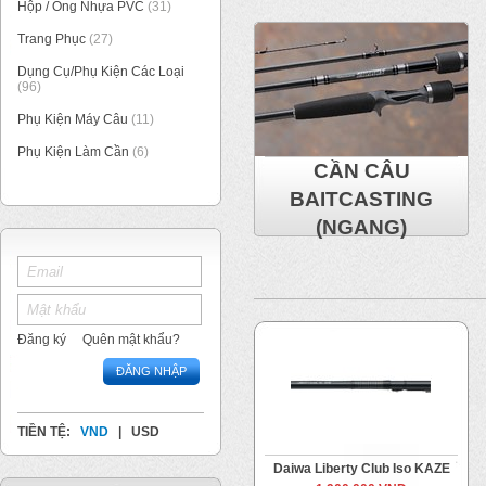
Hộp / Ống Nhựa PVC
(31)
Trang Phục
(27)
Dụng Cụ/Phụ Kiện Các Loại
(96)
Phụ Kiện Máy Câu
(11)
Phụ Kiện Làm Cần
(6)
CẦN CÂU
BAITCASTING
(NGANG)
Đăng ký
Quên mật khẩu?
ĐĂNG NHẬP
TIỀN TỆ:
VND
|
USD
Daiwa Liberty Club Iso KAZE