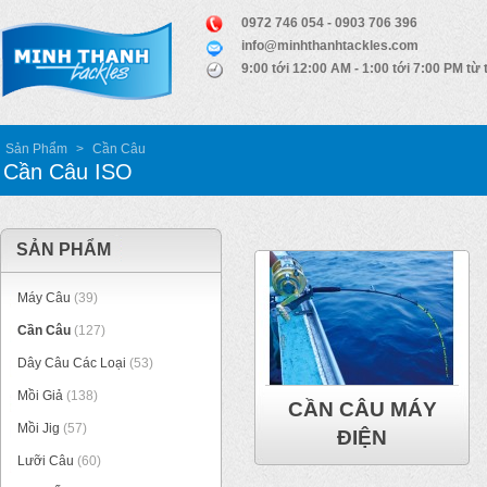
0972 746 054 - 0903 706 396
info@minhthanhtackles.com
9:00 tới 12:00 AM - 1:00 tới 7:00 PM từ 
Sản Phẩm
>
Cần Câu
Cần Câu ISO
SẢN PHẨM
Máy Câu
(39)
Cần Câu
(127)
Dây Câu Các Loại
(53)
Mồi Giả
(138)
CẦN CÂU MÁY
Mồi Jig
(57)
ĐIỆN
Lưỡi Câu
(60)