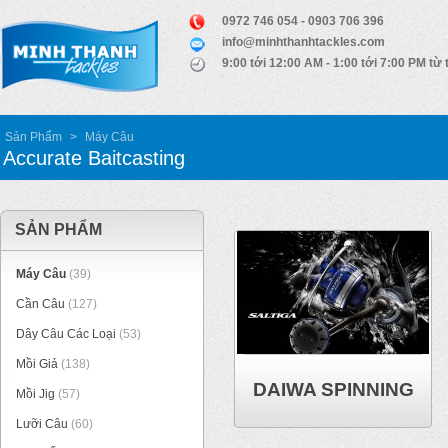
0972 746 054 - 0903 706 396
info@minhthanhtackles.com
9:00 tới 12:00 AM - 1:00 tới 7:00 PM từ 
Sản Phẩm
>
Máy Câu
Accurate Baitcasting
SẢN PHẨM
Máy Câu
(39)
Cần Câu
(127)
Dây Câu Các Loại
(53)
Mồi Giả
(138)
DAIWA SPINNING
Mồi Jig
(57)
Lưỡi Câu
(60)