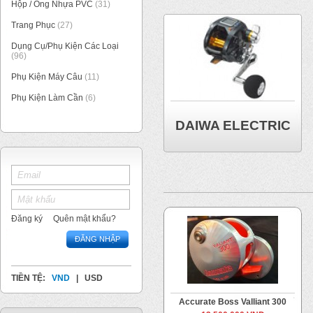
Hộp / Ống Nhựa PVC
(31)
Trang Phục
(27)
Dụng Cụ/Phụ Kiện Các Loại
(96)
Phụ Kiện Máy Câu
(11)
Phụ Kiện Làm Cần
(6)
DAIWA ELECTRIC
Đăng ký
Quên mật khẩu?
ĐĂNG NHẬP
TIỀN TỆ:
VND
|
USD
Accurate Boss Valliant 300