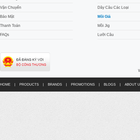
Vận Chuyển
Dây Câu Các Loại
Bảo Mật
Mồi Giả
Thanh Toán
Mồi Jig
FAQs
Lưỡi Câu
W
HOME
|
PRODUCTS
|
BRANDS
|
PROMOTIONS
|
BLOGS
|
ABOUT U