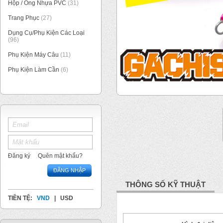
Hộp / Ống Nhựa PVC
(31)
Trang Phục
(27)
Dụng Cụ/Phụ Kiện Các Loại
(96)
Phụ Kiện Máy Câu
(11)
Phụ Kiện Làm Cần
(6)
1
/
1
Đăng ký
Quên mật khẩu?
ĐĂNG NHẬP
THÔNG SỐ KỸ THUẬT
TIỀN TỆ:
VND
|
USD