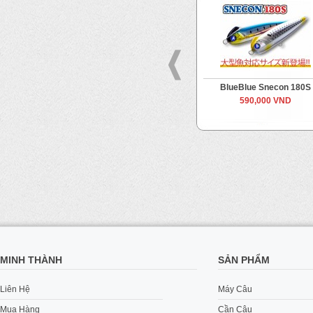
BlueBlue Gachipen Swimmer
BlueBlue Snecon 180S
180
590,000 VND
595,000 VND
MINH THÀNH
SẢN PHẨM
Liên Hệ
Máy Câu
Mua Hàng
Cần Câu