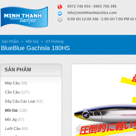
0972 746 054 - 0903 706 396
info@minhthanhtackles.com
9:00 tới 12:00 AM - 1:00 tới 7:00 PM từ 
Sản Phẩm
>
Mồi Giả
>
GT Fishing
BlueBlue Gachisla 180HS
SẢN PHẨM
Máy Câu
(39)
Cần Câu
(127)
Dây Câu Các Loại
(53)
Mồi Giả
(138)
Mồi Jig
(57)
Lưỡi Câu
(60)