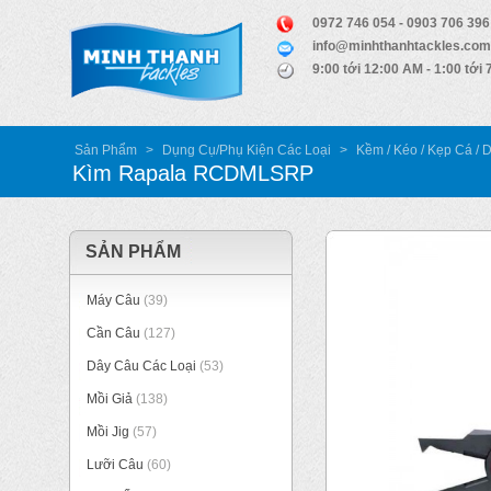
0972 746 054 - 0903 706 396
info@minhthanhtackles.com
9:00 tới 12:00 AM - 1:00 tới
Sản Phẩm
>
Dụng Cụ/Phụ Kiện Các Loại
>
Kềm / Kéo / Kẹp Cá / 
Kìm Rapala RCDMLSRP
SẢN PHẨM
Máy Câu
(39)
Cần Câu
(127)
Dây Câu Các Loại
(53)
Mồi Giả
(138)
Mồi Jig
(57)
Lưỡi Câu
(60)