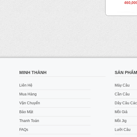
 VND
120,000 VND
460,00
MINH THÀNH
SẢN PHẨ
Liên Hệ
Máy Câu
Mua Hàng
Cần Câu
Vận Chuyển
Dây Câu Các
Bảo Mật
Mồi Giả
Thanh Toán
Mồi Jig
FAQs
Lưỡi Câu