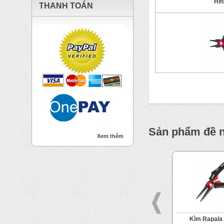
Hìn
THANH TOÁN
Sản phẩm đề 
Xem thêm
 Belmont
Fishing Scissors
Kìm Rapal