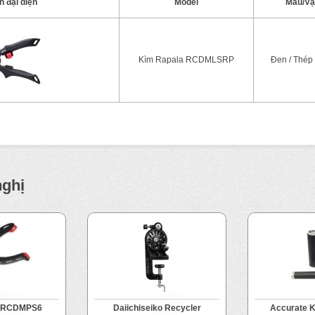
h đại diện
Model
Màu/Vật
Kìm Rapala RCDMLSRP
Đen / Thép
nghị
a RCDMPS6
Daiichiseiko Recycler
Accurate K