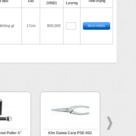
 liệu
Dài
Tình trạng
(VND)
Lượng
 không gỉ
17cm
900,000
MUA HÀNG
not Puller 4"
Kìm Daiwa Carp PSE-002
Ê tô buộc