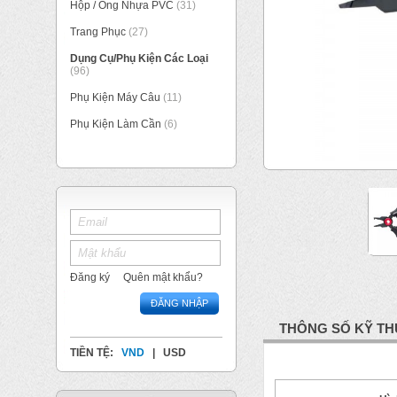
Hộp / Ống Nhựa PVC
(31)
Trang Phục
(27)
Dụng Cụ/Phụ Kiện Các Loại
(96)
Phụ Kiện Máy Câu
(11)
Phụ Kiện Làm Cần
(6)
Đăng ký
Quên mật khẩu?
ĐĂNG NHẬP
THÔNG SỐ KỸ TH
TIỀN TỆ:
VND
|
USD