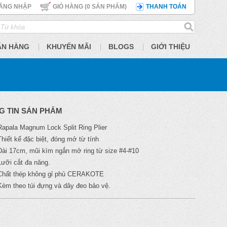
ĂNG NHẬP
GIỎ HÀNG (
0
SẢN PHẨM)
THANH TOÁN
ÃN HÀNG
KHUYẾN MÃI
BLOGS
GIỚI THIỆU
G TIN SẢN PHẨM
Rapala Magnum Lock Split Ring Plier
Thiết kế đặc biệt, đóng mở từ tính
Dài 17cm, mũi kìm ngắn mở ring từ size #4-#10
Lưỡi cắt đa năng.
Chất thép không gỉ phủ CERAKOTE
Kèm theo túi đựng và dây đeo bảo vệ.