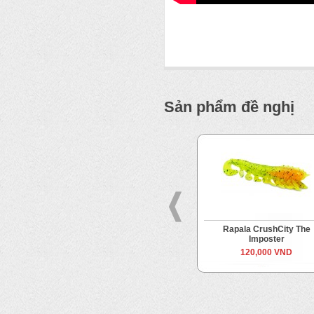
Sản phẩm đề nghị
uspect
Rapala CrushCity The
Rapala CrushCity Th
Imposter
120,000 VND
120,000 VND