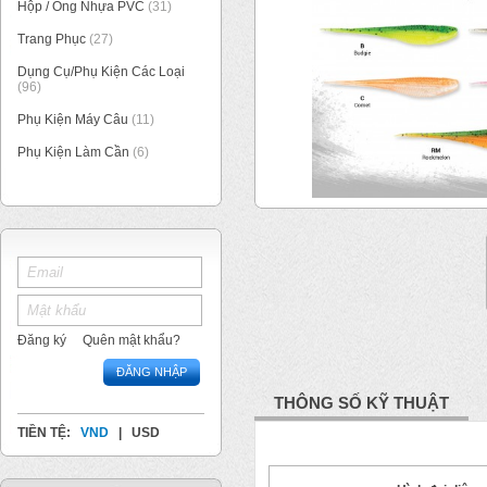
Hộp / Ống Nhựa PVC
(31)
Trang Phục
(27)
Dụng Cụ/Phụ Kiện Các Loại
(96)
Phụ Kiện Máy Câu
(11)
Phụ Kiện Làm Cần
(6)
1
/
1
Đăng ký
Quên mật khẩu?
ĐĂNG NHẬP
THÔNG SỐ KỸ THUẬT
TIỀN TỆ:
VND
|
USD