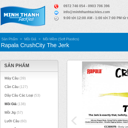
0972 746 054 - 0903 706 396
info@minhthanhtackles.com
9:00 tới 12:00 AM - 1:00 tới 7:00 PM từ 
Sản Phẩm
>
Mồi Giả
>
Mồi Mềm (Soft Plastics)
Rapala CrushCity The Jerk
SẢN PHẨM
Máy Câu
(39)
Cần Câu
(127)
Dây Câu Các Loại
(53)
Mồi Giả
(138)
Mồi Jig
(57)
Lưỡi Câu
(60)