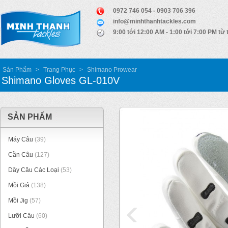
0972 746 054 - 0903 706 396
info@minhthanhtackles.com
9:00 tới 12:00 AM - 1:00 tới 7:00 PM từ 
Sản Phẩm
>
Trang Phục
>
Shimano Prowear
Shimano Gloves GL-010V
SẢN PHẨM
Máy Câu
(39)
Cần Câu
(127)
Dây Câu Các Loại
(53)
Mồi Giả
(138)
Mồi Jig
(57)
Lưỡi Câu
(60)