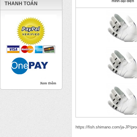
Hình đại diện
THANH TOÁN
Xem thêm
https://fish.shimano.com/ja-JP/p