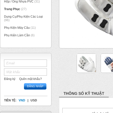
Hộp / Ống Nhựa PVC
(31)
Trang Phục
(27)
Dụng Cụ/Phụ Kiện Các Loại
(96)
Phụ Kiện Máy Câu
(11)
Phụ Kiện Làm Cần
(6)
1
/
4
Đăng ký
Quên mật khẩu?
ĐĂNG NHẬP
THÔNG SỐ KỸ THUẬT
TIỀN TỆ:
VND
|
USD