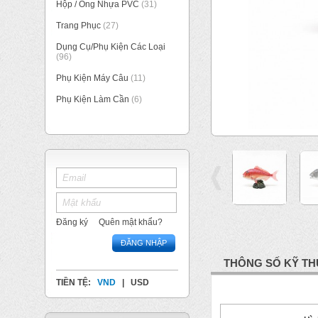
Hộp / Ống Nhựa PVC
(31)
Trang Phục
(27)
Dụng Cụ/Phụ Kiện Các Loại
(96)
Phụ Kiện Máy Câu
(11)
Phụ Kiện Làm Cần
(6)
Đăng ký
Quên mật khẩu?
ĐĂNG NHẬP
THÔNG SỐ KỸ TH
TIỀN TỆ:
VND
|
USD