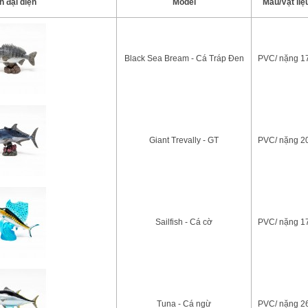
h đại diện
Model
Màu/Vật liệ
Black Sea Bream - Cá Tráp Đen
PVC/ nặng 1
Giant Trevally - GT
PVC/ nặng 2
Sailfish - Cá cờ
PVC/ nặng 1
Tuna - Cá ngừ
PVC/ nặng 2