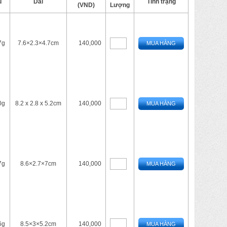
u
Dài
Tình trạng
(VND)
Lượng
7g
7.6×2.3×4.7cm
140,000
MUA HÀNG
0g
8.2 x 2.8 x 5.2cm
140,000
MUA HÀNG
7g
8.6×2.7×7cm
140,000
MUA HÀNG
6g
8.5×3×5.2cm
140,000
MUA HÀNG