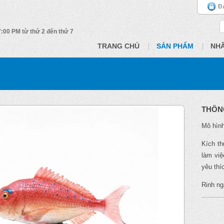
Đ
 7:00 PM từ thứ 2 đến thứ 7
TRANG CHỦ
SẢN PHẨM
NH
THÔN
Mô hình
Kích th
làm việ
yêu thí
Rinh ng