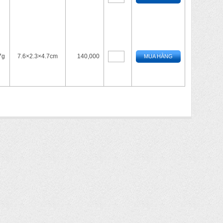
7g
7.6×2.3×4.7cm
140,000
MUA HÀNG