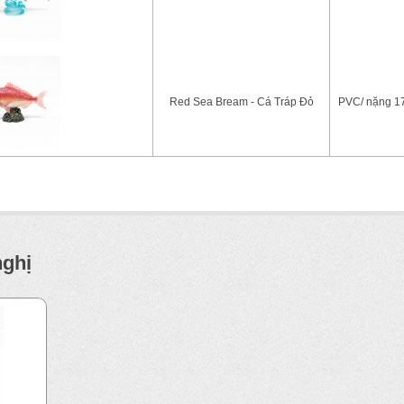
Red Sea Bream - Cá Tráp Đỏ
PVC/ nặng 1
nghị