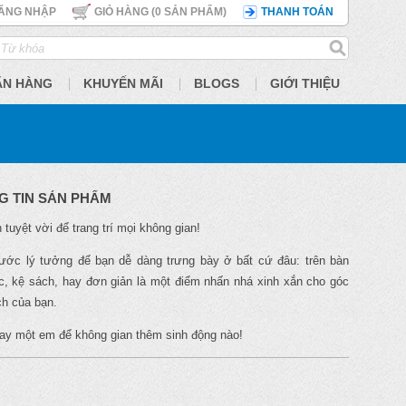
ĂNG NHẬP
GIỎ HÀNG (
0
SẢN PHẨM)
THANH TOÁN
ÃN HÀNG
KHUYẾN MÃI
BLOGS
GIỚI THIỆU
G TIN SẢN PHẨM
 tuyệt vời để trang trí mọi không gian!
ước lý tưởng để bạn dễ dàng trưng bày ở bất cứ đâu: trên bàn
c, kệ sách, hay đơn giản là một điểm nhấn nhá xinh xắn cho góc
ch của bạn.
ay một em để không gian thêm sinh động nào!