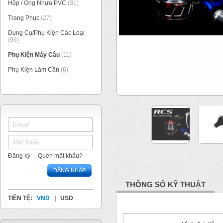
Hộp / Ống Nhựa PVC
(31)
Trang Phục
(27)
Dụng Cụ/Phụ Kiện Các Loại
(96)
Phụ Kiện Máy Câu
(11)
Phụ Kiện Làm Cần
(6)
1
/
4
Đăng ký
Quên mật khẩu?
ĐĂNG NHẬP
THÔNG SỐ KỸ THUẬT
TIỀN TỆ:
VND
|
USD