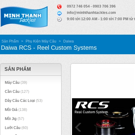
0972 746 054 - 0903 706 396
info@minhthanhtackles.com
9:00 tới 12:00 AM - 1:00 tới 7:00 PM từ 
Sản Phẩm
>
Phụ Kiện Máy Câu
>
Daiwa
Daiwa RCS - Reel Custom Systems
SẢN PHẨM
Máy Câu
(39)
Cần Câu
(127)
Dây Câu Các Loại
(53)
Mồi Giả
(138)
Mồi Jig
(57)
Lưỡi Câu
(60)