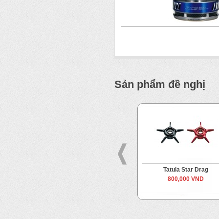
Sản phẩm đề nghị
BB
Daiwa Star Drag
Tatula Star Drag
600,000 VND
800,000 VND