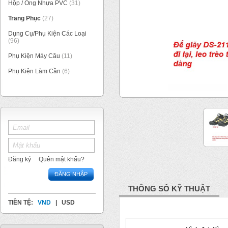
Hộp / Ống Nhựa PVC
(31)
Trang Phục
(27)
Dụng Cụ/Phụ Kiện Các Loại
(96)
Phụ Kiện Máy Câu
(11)
Phụ Kiện Làm Cần
(6)
1
/
2
Đăng ký
Quên mật khẩu?
ĐĂNG NHẬP
THÔNG SỐ KỸ THUẬT
TIỀN TỆ:
VND
|
USD