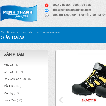
0972 746 054 - 0903 706 396
info@minhthanhtackles.com
9:00 tới 12:00 AM - 1:00 tới 7:00 PM từ 
Sản Phẩm
>
Trang Phục
>
Daiwa Prowear
Giày Daiwa
SẢN PHẨM
Máy Câu
(39)
Cần Câu
(127)
Dây Câu Các Loại
(53)
Mồi Giả
(138)
Mồi Jig
(57)
Lưỡi Câu
(60)