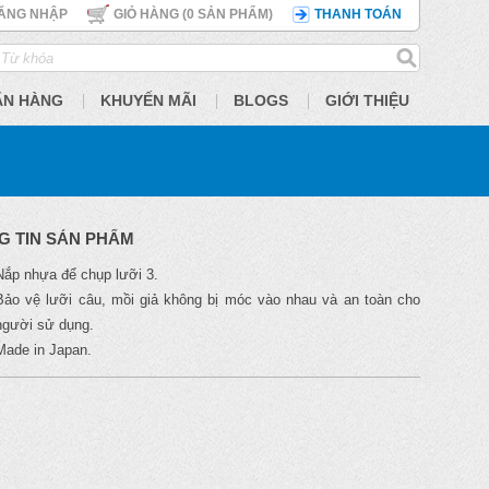
ĂNG NHẬP
GIỎ HÀNG (
0
SẢN PHẨM)
THANH TOÁN
ÃN HÀNG
KHUYẾN MÃI
BLOGS
GIỚI THIỆU
G TIN SẢN PHẨM
Nắp nhựa để chụp lưỡi 3.
Bảo vệ lưỡi câu, mồi giả không bị móc vào nhau và an toàn cho
người sử dụng.
Made in Japan.