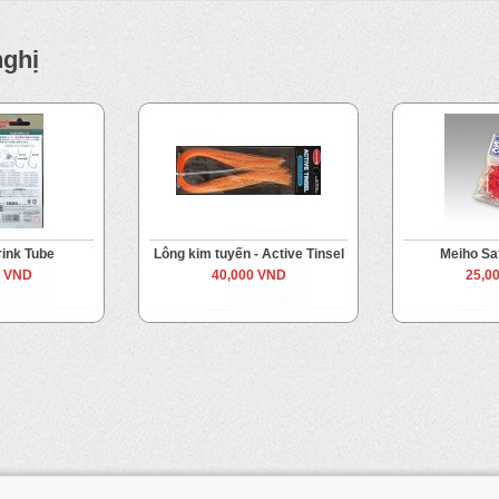
nghị
ink Tube
Lông kim tuyến - Active Tinsel
Meiho Sa
0 VND
40,000 VND
25,0