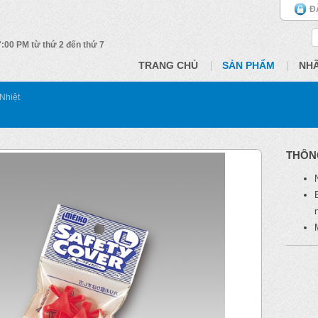
Đ
 7:00 PM từ thứ 2 đến thứ 7
TRANG CHỦ
SẢN PHẨM
NH
Nhiệt
THÔN