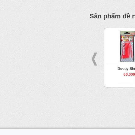
Sản phẩm đề 
icon
Meiho Safety Cover VS50,
Decoy Shr
VS51, VS52
 VND
60,00
35,000 VND