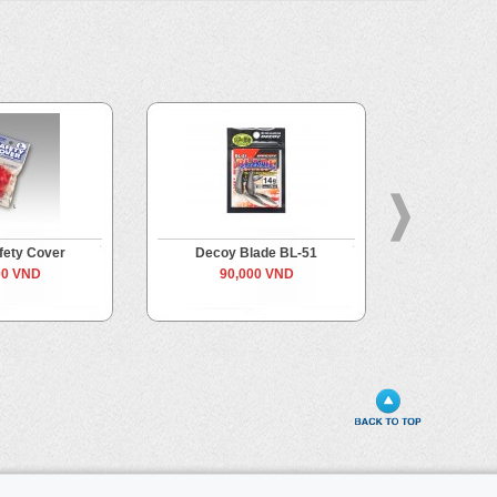
fety Cover
Decoy Blade BL-51
Decoy U
00 VND
90,000 VND
70,