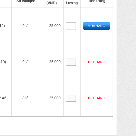
Số cái/bịch
Tình trạng
(VND)
Lượng
12)
9cái
25,000
MUA HÀNG
#10)
9cái
25,000
HẾT HÀNG
2~#6
8cái
25,000
HẾT HÀNG