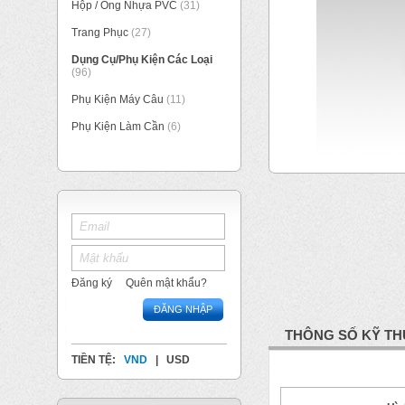
Hộp / Ống Nhựa PVC
(31)
Trang Phục
(27)
Dụng Cụ/Phụ Kiện Các Loại
(96)
Phụ Kiện Máy Câu
(11)
Phụ Kiện Làm Cần
(6)
Đăng ký
Quên mật khẩu?
ĐĂNG NHẬP
THÔNG SỐ KỸ TH
TIỀN TỆ:
VND
|
USD