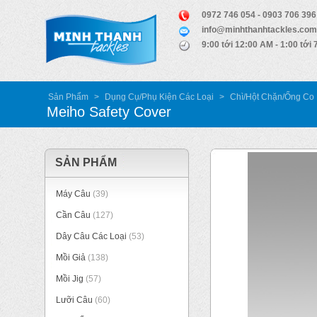
0972 746 054 - 0903 706 396
info@minhthanhtackles.com
9:00 tới 12:00 AM - 1:00 tới
Sản Phẩm
>
Dụng Cụ/Phụ Kiện Các Loại
>
Chì/Hột Chặn/Ống Co 
Meiho Safety Cover
SẢN PHẨM
Máy Câu
(39)
Cần Câu
(127)
Dây Câu Các Loại
(53)
Mồi Giả
(138)
Mồi Jig
(57)
Lưỡi Câu
(60)