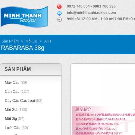
0972 746 054 - 0903 706 396
info@minhthanhtackles.com
9:00 tới 12:00 AM - 1:00 tới 7:00 PM từ 
Sản Phẩm
>
Mồi Jig
>
AHTI
RABARABA 38g
SẢN PHẨM
Máy Câu
(39)
Cần Câu
(127)
Dây Câu Các Loại
(53)
Mồi Giả
(138)
Mồi Jig
(57)
Lưỡi Câu
(60)