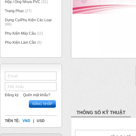
Hộp / Ống Nhựa PVC
(31)
Trang Phục
(27)
Dụng Cụ/Phụ Kiện Các Loại
(96)
Phụ Kiện Máy Câu
(11)
Phụ Kiện Làm Cần
(6)
1
/
1
Đăng ký
Quên mật khẩu?
ĐĂNG NHẬP
THÔNG SỐ KỸ THUẬT
TIỀN TỆ:
VND
|
USD