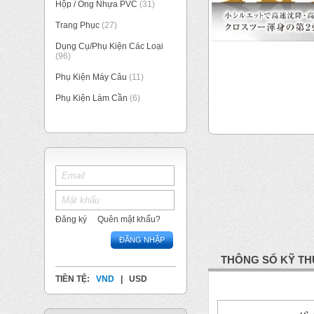
Hộp / Ống Nhựa PVC
(31)
Trang Phục
(27)
Dụng Cụ/Phụ Kiện Các Loại
(96)
Phụ Kiện Máy Câu
(11)
Phụ Kiện Làm Cần
(6)
Đăng ký
Quên mật khẩu?
ĐĂNG NHẬP
THÔNG SỐ KỸ TH
TIỀN TỆ:
VND
|
USD