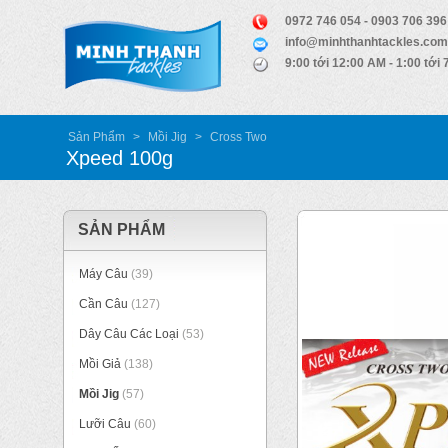
0972 746 054 - 0903 706 396
info@minhthanhtackles.com
9:00 tới 12:00 AM - 1:00 tới
Sản Phẩm
>
Mồi Jig
>
Cross Two
Xpeed 100g
SẢN PHẨM
Máy Câu
(39)
Cần Câu
(127)
Dây Câu Các Loại
(53)
Mồi Giả
(138)
Mồi Jig
(57)
Lưỡi Câu
(60)