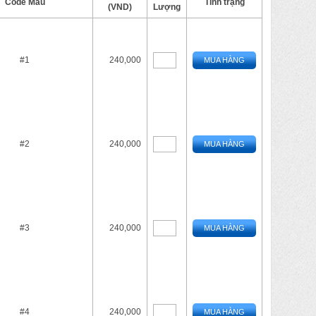
Code Màu
Tình trạng
(VND)
Lượng
#1
240,000
MUA HÀNG
#2
240,000
MUA HÀNG
#3
240,000
MUA HÀNG
#4
240,000
MUA HÀNG