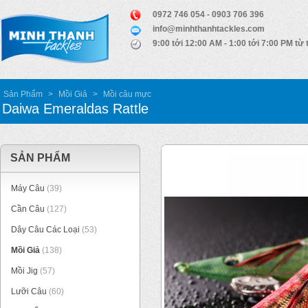
0972 746 054 - 0903 706 396
info@minhthanhtackles.com
9:00 tới 12:00 AM - 1:00 tới 7:00 PM từ 
Sản Phẩm
>
Mồi Giả
>
Mồi câu mực
Daiwa Emeraldas Rattle
SẢN PHẨM
Máy Câu
(39)
Cần Câu
(127)
Dây Câu Các Loại
(53)
Mồi Giả
(138)
Mồi Jig
(57)
Lưỡi Câu
(60)