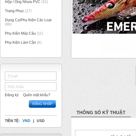
Hộp / Ống Nhựa PVC
(31)
Trang Phục
(27)
Dụng Cụ/Phụ Kiện Các Loại
(96)
Phụ Kiện Máy Câu
(11)
Phụ Kiện Làm Cần
(6)
1
/
1
Đăng ký
Quên mật khẩu?
ĐĂNG NHẬP
THÔNG SỐ KỸ THUẬT
TIỀN TỆ:
VND
|
USD