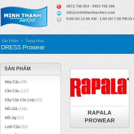
0972 746 054 - 0903 706 396
info@minhthanhtackles.com
9:00 tới 12:00 AM - 1:00 tới 7:00 PM từ 
Sản Phẩm
>
Trang Phục
DRESS Prowear
SẢN PHẨM
Máy Câu
(39)
Cần Câu
(127)
Dây Câu Các Loại
(53)
Mồi Giả
(138)
RAPALA
Mồi Jig
(57)
PROWEAR
Lưỡi Câu
(60)