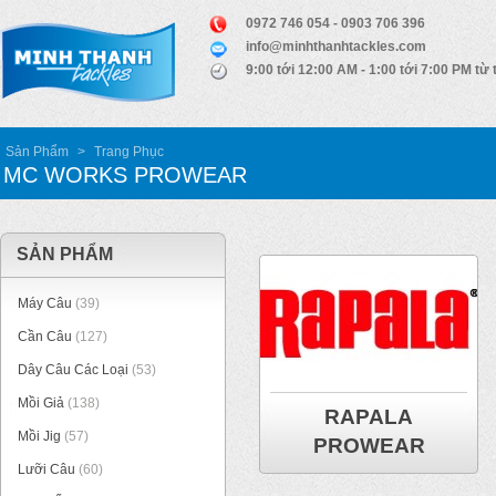
0972 746 054 - 0903 706 396
info@minhthanhtackles.com
9:00 tới 12:00 AM - 1:00 tới 7:00 PM từ 
Sản Phẩm
>
Trang Phục
MC WORKS PROWEAR
SẢN PHẨM
Máy Câu
(39)
Cần Câu
(127)
Dây Câu Các Loại
(53)
Mồi Giả
(138)
RAPALA
Mồi Jig
(57)
PROWEAR
Lưỡi Câu
(60)