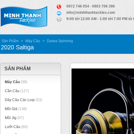
0972 746 054 - 0903 706 396
info@minhthanhtackles.com
9:00 tới 12:00 AM - 1:00 tới 7:00 PM từ 
Sản Phẩm
>
Máy Câu
>
Daiwa Spinning
2020 Saltiga
SẢN PHẨM
Máy Câu
(39)
Cần Câu
(127)
Dây Câu Các Loại
(53)
Mồi Giả
(138)
Mồi Jig
(57)
Lưỡi Câu
(60)