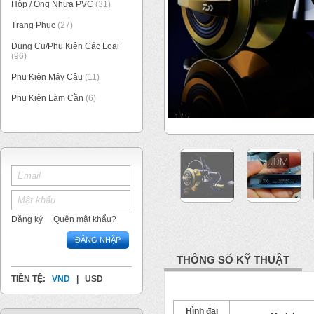
Hộp / Ống Nhựa PVC
(31)
Trang Phục
(27)
Dụng Cụ/Phụ Kiện Các Loại
(96)
Phụ Kiện Máy Câu
(11)
Phụ Kiện Làm Cần
(6)
1
/
5
Đăng ký
Quên mật khẩu?
ĐĂNG NHẬP
THÔNG SỐ KỸ THUẬT
TIỀN TỆ:
VND
|
USD
Hình đại