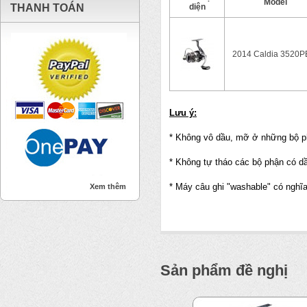
Model
THANH TOÁN
diện
2014 Caldia 3520P
Lưu ý:
* Không vô dầu, mỡ ở những bộ ph
* Không tự tháo các bộ phận có d
* Máy câu ghi "washable" có nghĩ
Xem thêm
Sản phẩm đề nghị