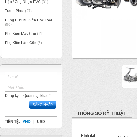
Hộp / Ống Nhựa PVC
(31)
Trang Phục
(27)
Dụng Cụ/Phụ Kiện Các Loại
(96)
Phụ Kiện Máy Câu
(11)
Phụ Kiện Làm Cần
(6)
1
/
2
Đăng ký
Quên mật khẩu?
ĐĂNG NHẬP
THÔNG SỐ KỸ THUẬT
TIỀN TỆ:
VND
|
USD
Hình đại