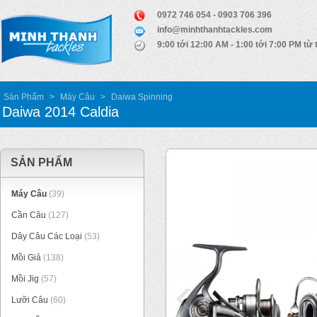
0972 746 054 - 0903 706 396
info@minhthanhtackles.com
9:00 tới 12:00 AM - 1:00 tới 7:00 PM từ 
Sản Phẩm
>
Máy Câu
>
Daiwa Spinning
Daiwa 2014 Caldia
SẢN PHẨM
Máy Câu
(39)
Cần Câu
(127)
Dây Câu Các Loại
(53)
Mồi Giả
(138)
Mồi Jig
(57)
Lưỡi Câu
(60)