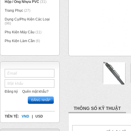
Hộp / Ống Nhựa PVC
(31)
Trang Phục
(27)
Dụng Cụ/Phụ Kiện Các Loại
(96)
Phụ Kiện Máy Câu
(11)
Phụ Kiện Làm Cần
(6)
1
/
3
Đăng ký
Quên mật khẩu?
ĐĂNG NHẬP
THÔNG SỐ KỸ THUẬT
TIỀN TỆ:
VND
|
USD