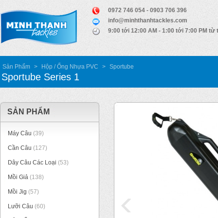
0972 746 054 - 0903 706 396
info@minhthanhtackles.com
9:00 tới 12:00 AM - 1:00 tới 7:00 PM từ 
Sản Phẩm
>
Hộp / Ống Nhựa PVC
>
Sportube
Sportube Series 1
SẢN PHẨM
Máy Câu
(39)
Cần Câu
(127)
Dây Câu Các Loại
(53)
Mồi Giả
(138)
Mồi Jig
(57)
Lưỡi Câu
(60)