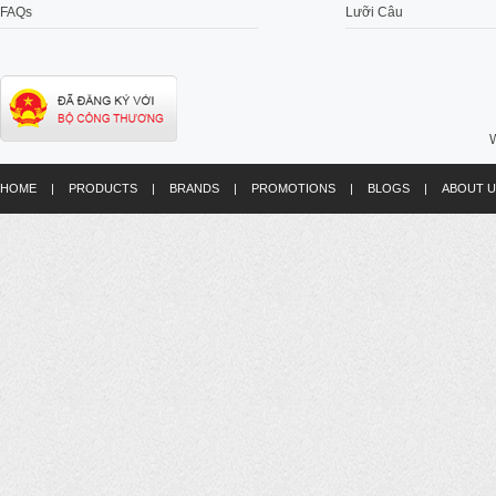
FAQs
Lưỡi Câu
W
HOME
|
PRODUCTS
|
BRANDS
|
PROMOTIONS
|
BLOGS
|
ABOUT U