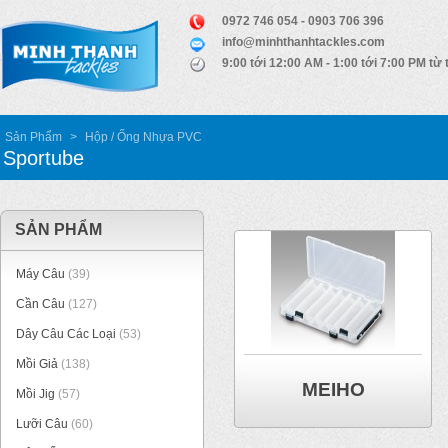
0972 746 054 - 0903 706 396
info@minhthanhtackles.com
9:00 tới 12:00 AM - 1:00 tới 7:00 PM từ 
Sản Phẩm
>
Hộp / Ống Nhựa PVC
Sportube
SẢN PHẨM
Máy Câu
(39)
Cần Câu
(127)
Dây Câu Các Loại
(53)
Mồi Giả
(138)
MEIHO
Mồi Jig
(57)
Lưỡi Câu
(60)