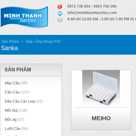
0972 746 054 - 0903 706 396
info@minhthanhtackles.com
9:00 tới 12:00 AM - 1:00 tới 7:00 PM từ 
Sản Phẩm
>
Hộp / Ống Nhựa PVC
Sanka
SẢN PHẨM
Máy Câu
(39)
Cần Câu
(127)
Dây Câu Các Loại
(53)
Mồi Giả
(138)
MEIHO
Mồi Jig
(57)
Lưỡi Câu
(60)