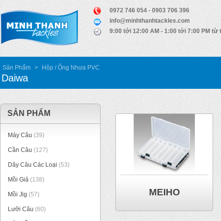
0972 746 054 - 0903 706 396
info@minhthanhtackles.com
9:00 tới 12:00 AM - 1:00 tới 7:00 PM từ 
Sản Phẩm
>
Hộp / Ống Nhựa PVC
Daiwa
SẢN PHẨM
Máy Câu
(39)
Cần Câu
(127)
Dây Câu Các Loại
(53)
Mồi Giả
(138)
MEIHO
Mồi Jig
(57)
Lưỡi Câu
(60)