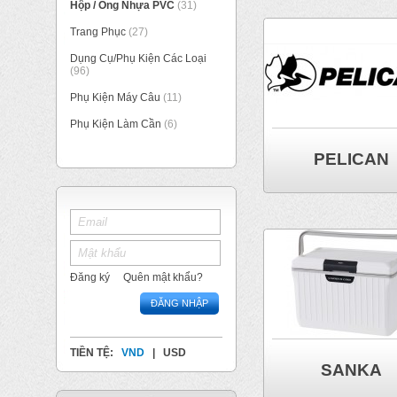
Hộp / Ống Nhựa PVC
(31)
Trang Phục
(27)
Dụng Cụ/Phụ Kiện Các Loại
(96)
Phụ Kiện Máy Câu
(11)
Phụ Kiện Làm Cần
(6)
PELICAN
Đăng ký
Quên mật khẩu?
ĐĂNG NHẬP
TIỀN TỆ:
VND
|
USD
SANKA