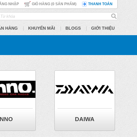
ĂNG NHẬP
GIỎ HÀNG (
0
SẢN PHẨM)
THANH TOÁN
ÃN HÀNG
KHUYẾN MÃI
BLOGS
GIỚI THIỆU
INNO
DAIWA