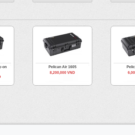
y-on
Pelican Air 1605
Peli
8,200,000 VND
6,0
D