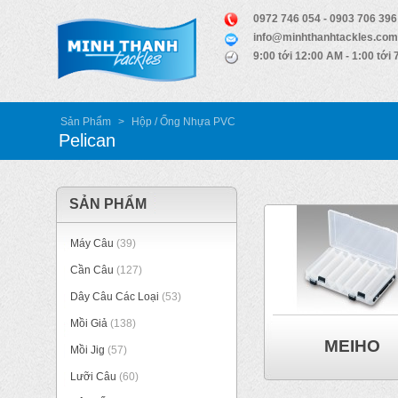
0972 746 054 - 0903 706 396
info@minhthanhtackles.com
9:00 tới 12:00 AM - 1:00 tới
Sản Phẩm
>
Hộp / Ống Nhựa PVC
Pelican
SẢN PHẨM
Máy Câu
(39)
Cần Câu
(127)
Dây Câu Các Loại
(53)
Mồi Giả
(138)
MEIHO
Mồi Jig
(57)
Lưỡi Câu
(60)