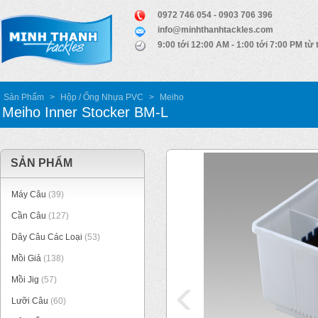
0972 746 054 - 0903 706 396
info@minhthanhtackles.com
9:00 tới 12:00 AM - 1:00 tới 7:00 PM từ 
Sản Phẩm
>
Hộp / Ống Nhựa PVC
>
Meiho
Meiho Inner Stocker BM-L
SẢN PHẨM
Máy Câu
(39)
Cần Câu
(127)
Dây Câu Các Loại
(53)
Mồi Giả
(138)
Mồi Jig
(57)
Lưỡi Câu
(60)