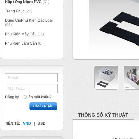
Hộp / Ống Nhựa PVC
(31)
Trang Phục
(27)
Dụng Cụ/Phụ Kiện Các Loại
(96)
Phụ Kiện Máy Câu
(11)
Phụ Kiện Làm Cần
(6)
1
/
4
Đăng ký
Quên mật khẩu?
ĐĂNG NHẬP
THÔNG SỐ KỸ THUẬT
TIỀN TỆ:
VND
|
USD