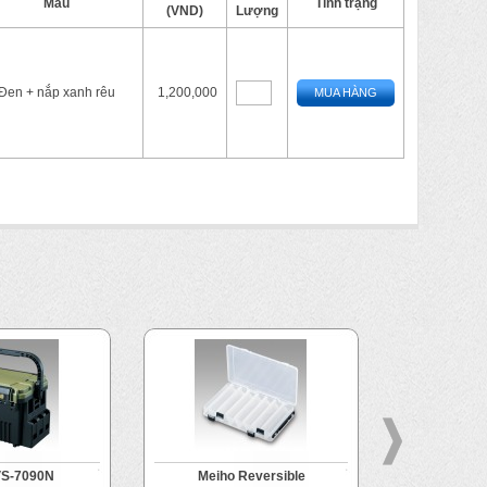
Màu
Tình trạng
(VND)
Lượng
Đen + nắp xanh rêu
1,200,000
MUA HÀNG
VS-7090N
Meiho Reversible
Meih