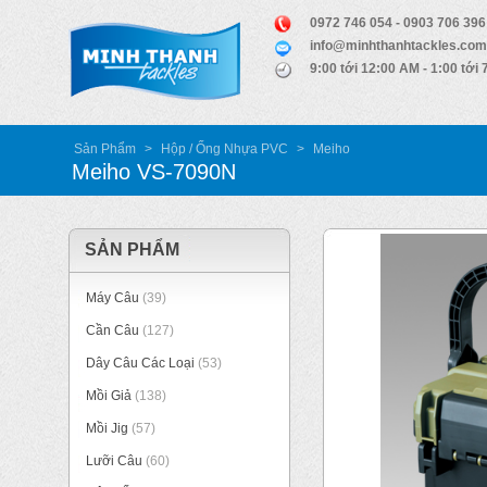
0972 746 054 - 0903 706 396
info@minhthanhtackles.com
9:00 tới 12:00 AM - 1:00 tới
Sản Phẩm
>
Hộp / Ống Nhựa PVC
>
Meiho
Meiho VS-7090N
SẢN PHẨM
Máy Câu
(39)
Cần Câu
(127)
Dây Câu Các Loại
(53)
Mồi Giả
(138)
Mồi Jig
(57)
Lưỡi Câu
(60)