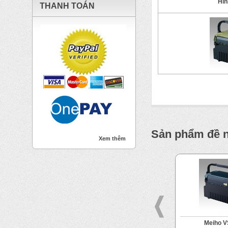
Hìn
THANH TOÁN
Sản phẩm đề 
Xem thêm
ink Holder
Meiho VS-7055N
Meiho V