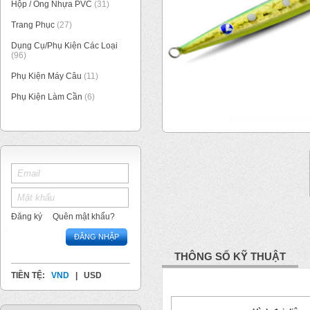
Hộp / Ống Nhựa PVC
(31)
Trang Phục
(27)
Dụng Cụ/Phụ Kiện Các Loại
(96)
Phụ Kiện Máy Câu
(11)
Phụ Kiện Làm Cần
(6)
1
/
1
Đăng ký
Quên mật khẩu?
ĐĂNG NHẬP
THÔNG SỐ KỸ THUẬT
TIỀN TỆ:
VND
|
USD