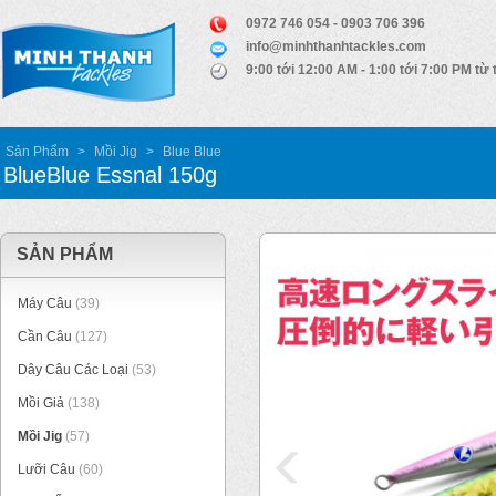
0972 746 054 - 0903 706 396
info@minhthanhtackles.com
9:00 tới 12:00 AM - 1:00 tới 7:00 PM từ 
Sản Phẩm
>
Mồi Jig
>
Blue Blue
BlueBlue Essnal 150g
SẢN PHẨM
Máy Câu
(39)
Cần Câu
(127)
Dây Câu Các Loại
(53)
Mồi Giả
(138)
Mồi Jig
(57)
Lưỡi Câu
(60)