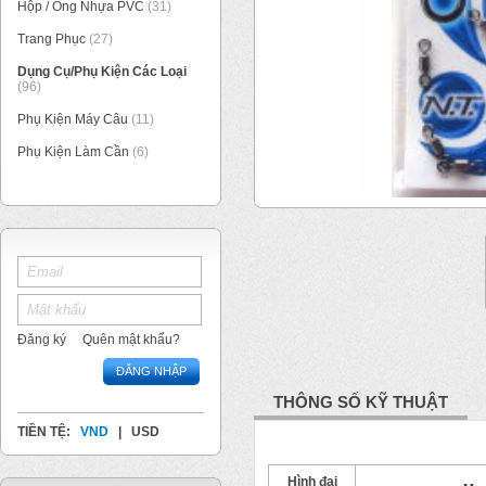
Hộp / Ống Nhựa PVC
(31)
Trang Phục
(27)
Dụng Cụ/Phụ Kiện Các Loại
(96)
Phụ Kiện Máy Câu
(11)
Phụ Kiện Làm Cần
(6)
1
/
1
Đăng ký
Quên mật khẩu?
ĐĂNG NHẬP
THÔNG SỐ KỸ THUẬT
TIỀN TỆ:
VND
|
USD
Hình đại