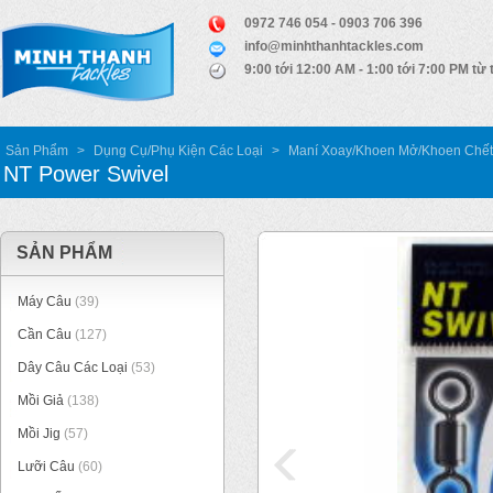
0972 746 054 - 0903 706 396
info@minhthanhtackles.com
9:00 tới 12:00 AM - 1:00 tới 7:00 PM từ 
Sản Phẩm
>
Dụng Cụ/Phụ Kiện Các Loại
>
Maní Xoay/Khoen Mở/Khoen Chết
NT Power Swivel
SẢN PHẨM
Máy Câu
(39)
Cần Câu
(127)
Dây Câu Các Loại
(53)
Mồi Giả
(138)
Mồi Jig
(57)
Lưỡi Câu
(60)