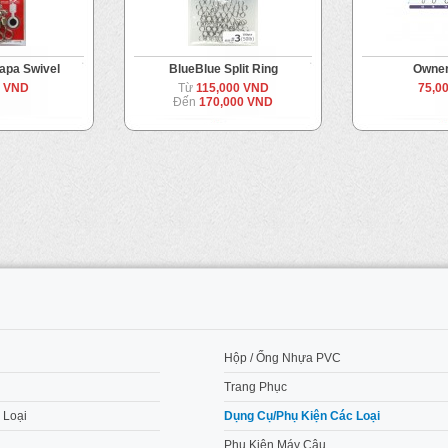
apa Swivel
BlueBlue Split Ring
Owner
0 VND
Từ
115,000 VND
75,0
Đến
170,000 VND
M
Hộp / Ống Nhựa PVC
Trang Phục
 Loại
Dụng Cụ/Phụ Kiện Các Loại
Phụ Kiện Máy Câu