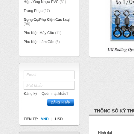
Hộp / Ống Nhựa PVC
(31)
Trang Phục
(27)
Dụng Cụ/Phụ Kiện Các Loại
(96)
Phụ Kiện Máy Câu
(11)
Phụ Kiện Làm Cần
(6)
Đăng ký
Quên mật khẩu?
ĐĂNG NHẬP
THÔNG SỐ KỸ TH
TIỀN TỆ:
VND
|
USD
Hình đại