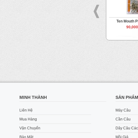
ling Swivel
Đầu bấm cáp
Ten Mouth P
3
70,000 VND
90,00
 VND
MINH THÀNH
SẢN PHẨ
Liên Hệ
Máy Câu
Mua Hàng
Cần Câu
Vận Chuyển
Dây Câu Các
Bảo Mật
Mồi Giả