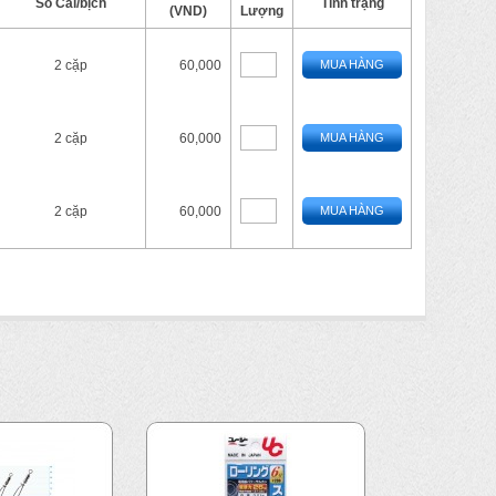
Số Cái/bịch
Tình trạng
(VND)
Lượng
2 cặp
60,000
MUA HÀNG
2 cặp
60,000
MUA HÀNG
2 cặp
60,000
MUA HÀNG