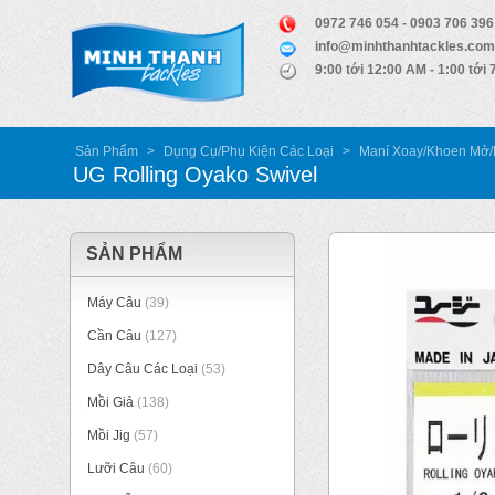
0972 746 054 - 0903 706 396
info@minhthanhtackles.com
9:00 tới 12:00 AM - 1:00 tới
Sản Phẩm
>
Dụng Cụ/Phụ Kiện Các Loại
>
Maní Xoay/Khoen Mở/
UG Rolling Oyako Swivel
SẢN PHẨM
Máy Câu
(39)
Cần Câu
(127)
Dây Câu Các Loại
(53)
Mồi Giả
(138)
Mồi Jig
(57)
Lưỡi Câu
(60)