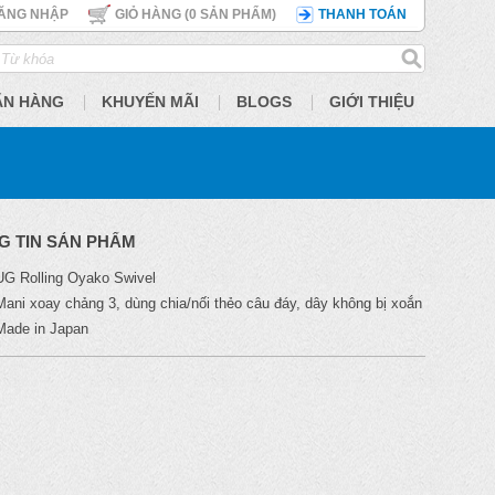
ĂNG NHẬP
GIỎ HÀNG (
0
SẢN PHẨM)
THANH TOÁN
ÃN HÀNG
KHUYẾN MÃI
BLOGS
GIỚI THIỆU
G TIN SẢN PHẨM
UG Rolling Oyako Swivel
Mani xoay chảng 3, dùng chia/nối thẻo câu đáy, dây không bị xoắn
Made in Japan