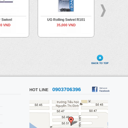
 Swivel
UG Rolling Swivel R101
UG Rollin
00 VND
35,000 VND
60,
0903706396
HOT LINE