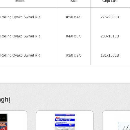
Model
Size
Chịu Lực
Rolling Oyako Swivel RR
#5/0 x 4/0
275x230LB
Rolling Oyako Swivel RR
#4/0 x 3/0
230x181LB
Rolling Oyako Swivel RR
#3/0 x 2/0
181x156LB
nghị