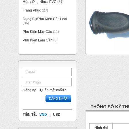
Hộp / Ống Nhựa PVC
(31)
Trang Phục
(27)
Dụng Cụ/Phụ Kiện Các Loại
(96)
Phụ Kiện Máy Câu
(11)
Phụ Kiện Làm Cần
(6)
Đăng ký
Quên mật khẩu?
ĐĂNG NHẬP
THÔNG SỐ KỸ TH
TIỀN TỆ:
VND
|
USD
Hình đại