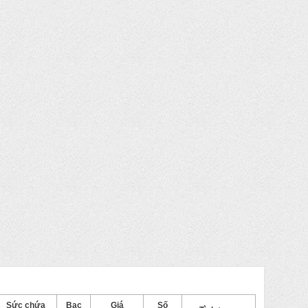
Sức chứa
Bạc
Giá
Số