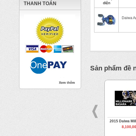
THANH TOÁN
diện
Daiwa Ag
Sản phẩm đề 
Xem thêm
la TW Japan
2022 Saltiga 15-SJ
2015 Daiwa Mil
on
14,000,000 VND
8,100,0
0 VND