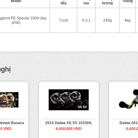
Model
Thắng
dây
tua
lượng
grest PE Special 100H (tay
71cm
6.3:1
240g
4kg
phải)
nghị
lionair Basara
2015 Daiwa SS SV 103SHL
Daiwa 2014
00 VND
6,000,000 VND
6,400,