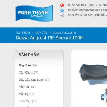
0972 746 054 - 0903 706 396
info@minhthanhtackles.com
9:00 tới 12:00 AM - 1:00 tới
Sản Phẩm
>
Máy Câu
>
Daiwa Baitcasting
Daiwa Aggrest PE Special 100H
SẢN PHẨM
Máy Câu
(39)
Cần Câu
(127)
Dây Câu Các Loại
(53)
Mồi Giả
(138)
Mồi Jig
(57)
Lưỡi Câu
(60)