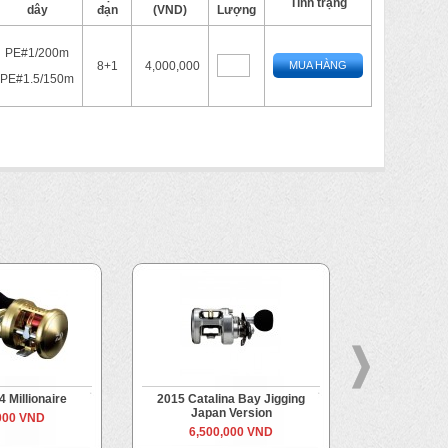
Tình trạng
dây
đạn
(VND)
Lượng
PE#1/200m
8+1
4,000,000
MUA HÀNG
PE#1.5/150m
 Millionaire
2015 Catalina Bay Jigging
2014 Daiwa R
Japan Version
Japa
000 VND
6,500,000 VND
Từ
6,8
Đến
9,