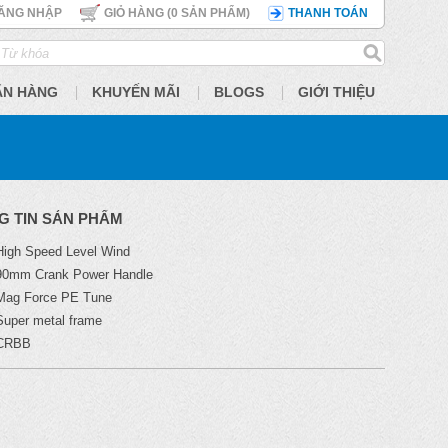
ĂNG NHẬP
GIỎ HÀNG (
0
SẢN PHẨM)
THANH TOÁN
ÃN HÀNG
KHUYẾN MÃI
BLOGS
GIỚI THIỆU
G TIN SẢN PHẨM
High Speed Level Wind
90mm Crank Power Handle
Mag Force PE Tune
Super metal frame
CRBB