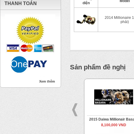
Model
THANH TOÁN
diện
2014 Millionaire 1
phải)
Sản phẩm đề nghị
Xem thêm
n
2022 Saltiga 15-SJ
2015 Daiwa Millionair Bas
14,000,000 VND
8,100,000 VND