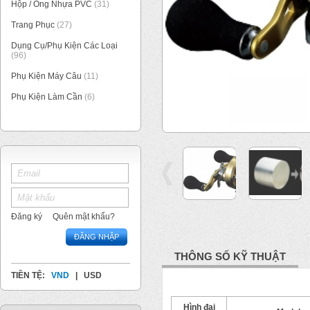
Hộp / Ống Nhựa PVC
(31)
Trang Phục
(27)
Dụng Cụ/Phụ Kiện Các Loại
(96)
Phụ Kiện Máy Câu
(11)
Phụ Kiện Làm Cần
(6)
1
/
6
Đăng ký
Quên mật khẩu?
ĐĂNG NHẬP
THÔNG SỐ KỸ THUẬT
TIỀN TỆ:
VND
|
USD
Hình đại