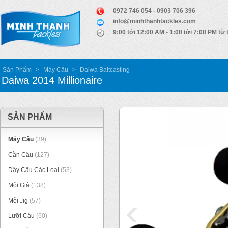
0972 746 054 - 0903 706 396
info@minhthanhtackles.com
9:00 tới 12:00 AM - 1:00 tới 7:00 PM từ 
Sản Phẩm
>
Máy Câu
>
Daiwa Baitcasting
Daiwa 2014 Millionaire
SẢN PHẨM
Máy Câu
(39)
Cần Câu
(127)
Dây Câu Các Loại
(53)
Mồi Giả
(138)
Mồi Jig
(57)
Lưỡi Câu
(60)