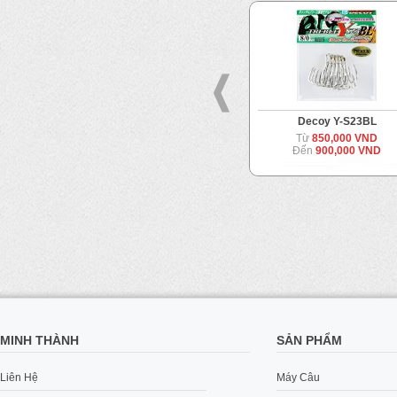
e
Decoy Y-S23
Decoy Y-S23BL
Từ
700,000 VND
Từ
850,000 VND
Đến
850,000 VND
Đến
900,000 VND
MINH THÀNH
SẢN PHẨM
Liên Hệ
Máy Câu