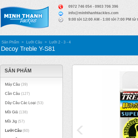
0972 746 054 - 0903 706 396
info@minhthanhtackles.com
9:00 tới 12:00 AM - 1:00 tới 7:00 PM từ 
Sản Phẩm
>
Lưỡi Câu
>
Lưỡi 2 - 3 - 4
Decoy Treble Y-S81
SẢN PHẨM
Máy Câu
(39)
Cần Câu
(127)
Dây Câu Các Loại
(53)
Mồi Giả
(138)
Mồi Jig
(57)
Lưỡi Câu
(60)