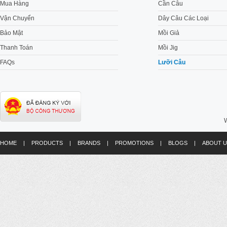
Mua Hàng
Cần Câu
Vận Chuyển
Dây Câu Các Loại
Bảo Mật
Mồi Giả
Thanh Toán
Mồi Jig
FAQs
Lưỡi Câu
W
HOME
|
PRODUCTS
|
BRANDS
|
PROMOTIONS
|
BLOGS
|
ABOUT U