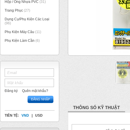
Hộp / Ống Nhựa PVC
(31)
Trang Phục
(27)
Dụng Cụ/Phụ Kiện Các Loại
(96)
Phụ Kiện Máy Câu
(11)
Phụ Kiện Làm Cần
(6)
1
/
2
Đăng ký
Quên mật khẩu?
ĐĂNG NHẬP
THÔNG SỐ KỸ THUẬT
TIỀN TỆ:
VND
|
USD