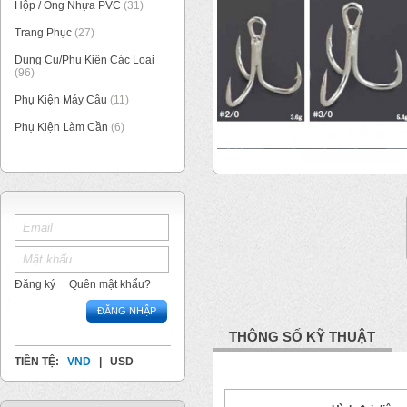
Hộp / Ống Nhựa PVC
(31)
Trang Phục
(27)
Dụng Cụ/Phụ Kiện Các Loại
(96)
Phụ Kiện Máy Câu
(11)
Phụ Kiện Làm Cần
(6)
1
/
1
Đăng ký
Quên mật khẩu?
ĐĂNG NHẬP
THÔNG SỐ KỸ THUẬT
TIỀN TỆ:
VND
|
USD