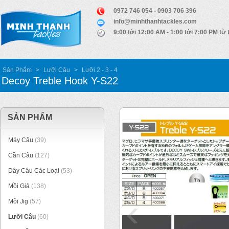
0972 746 054 - 0903 706 396
info@minhthanhtackles.com
9:00 tới 12:00 AM - 1:00 tới 7:00 PM từ 
Sản Phẩm
>
Lưỡi Câu
>
Lưỡi 2 - 3 - 4
Decoy Treble Hook Y-S22
SẢN PHẨM
Máy Câu
(39)
Cần Câu
(127)
Dây Câu Các Loại
(53)
Mồi Giả
(138)
Mồi Jig
(57)
Lưỡi Câu
(60)