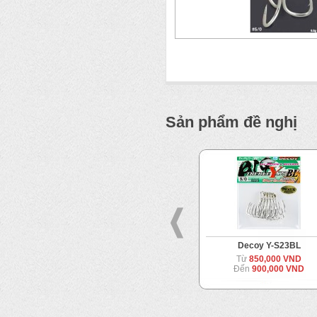
Sản phẩm đề nghị
e
Decoy Y-S23
Decoy Y-S23BL
Từ
700,000 VND
Từ
850,000 VND
Đến
850,000 VND
Đến
900,000 VND