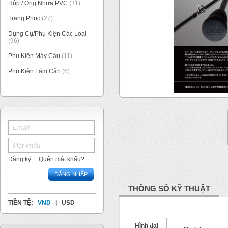
Hộp / Ống Nhựa PVC
(31)
Trang Phục
(27)
Dụng Cụ/Phụ Kiện Các Loại
(96)
Phụ Kiện Máy Câu
(11)
Phụ Kiện Làm Cần
(6)
1
/
1
Đăng ký
Quên mật khẩu?
ĐĂNG NHẬP
THÔNG SỐ KỸ THUẬT
TIỀN TỆ:
VND
|
USD
Hình đại