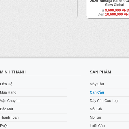
Takamitechnos 23MOZ Neo
2025 Yamaga Blanks Gala
Solid CC Custom
Slow Global
Từ
11,500,000 VND
Từ
9,600,000 VND
Đến
12,500,000 VND
Đến
10,600,000 VND
MINH THÀNH
SẢN PHẨM
Liên Hệ
Máy Câu
Mua Hàng
Cần Câu
Vận Chuyển
Dây Câu Các Loại
Bảo Mật
Mồi Giả
Thanh Toán
Mồi Jig
FAQs
Lưỡi Câu