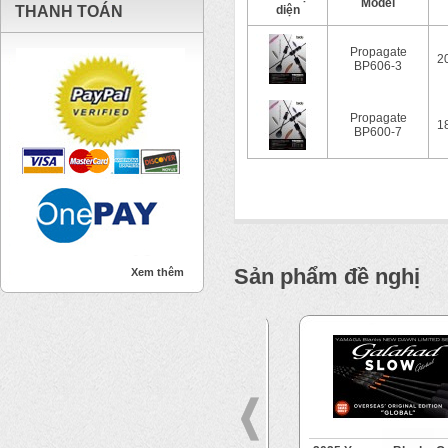
Model
THANH TOÁN
diện
Propagate
2
BP606-3
Propagate
1
BP600-7
Sản phẩm đề nghị
Xem thêm