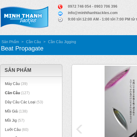
0972 746 054 - 0903 706 396
info@minhthanhtackles.com
9:00 tới 12:00 AM - 1:00 tới 7:00 PM từ 
Sản Phẩm
>
Cần Câu
>
Cần Câu Jigging
Beat Propagate
SẢN PHẨM
Máy Câu
(39)
Cần Câu
(127)
Dây Câu Các Loại
(53)
Mồi Giả
(138)
Mồi Jig
(57)
Lưỡi Câu
(60)