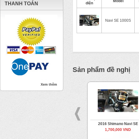
Model
THANH TOÁN
diện
Navi SE 1000S
Sản phẩm đề nghị
Xem thêm
2020 Stella SW
2016 Shimano Navi SE
Từ
19,000,000 VND
1,700,000 VND
Đến
23,000,000 VND