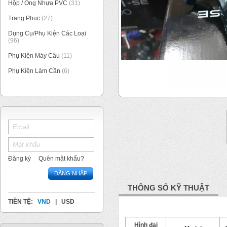
Hộp / Ống Nhựa PVC
(31)
Trang Phục
(27)
Dụng Cụ/Phụ Kiện Các Loại
(96)
Phụ Kiện Máy Câu
(11)
Phụ Kiện Làm Cần
(6)
1
/
1
Đăng ký
Quên mật khẩu?
ĐĂNG NHẬP
THÔNG SỐ KỸ THUẬT
TIỀN TỆ:
VND
|
USD
Hình đại