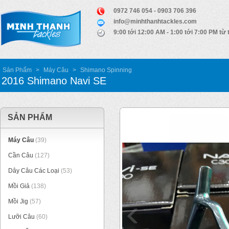
0972 746 054 - 0903 706 396
info@minhthanhtackles.com
9:00 tới 12:00 AM - 1:00 tới 7:00 PM từ 
Sản Phẩm
>
Máy Câu
>
Shimano Spinning
2016 Shimano Navi SE
SẢN PHẨM
Máy Câu
(39)
Cần Câu
(127)
Dây Câu Các Loại
(53)
Mồi Giả
(138)
Mồi Jig
(57)
Lưỡi Câu
(60)