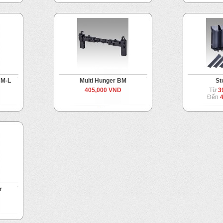
BM-L
Multi Hunger BM
St
405,000 VND
Từ
3
Đến
r