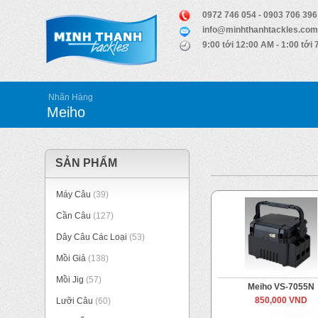
0972 746 054 - 0903 706 396
info@minhthanhtackles.com
9:00 tới 12:00 AM - 1:00 tới
Nhãn Hàng
Meiho
SẢN PHẨM
Máy Câu
(39)
Cần Câu
(127)
Dây Câu Các Loại
(53)
Mồi Giả
(138)
Mồi Jig
(57)
Meiho VS-7055N
850,000 VND
Lưỡi Câu
(60)