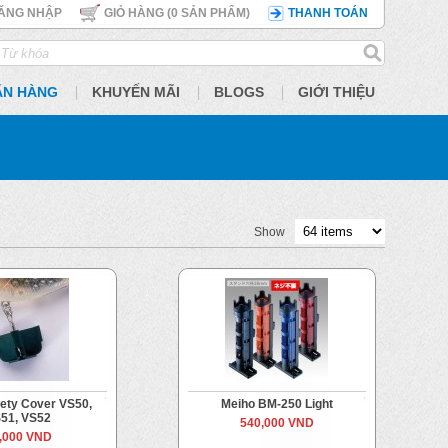
ĂNG NHẬP
GIỎ HÀNG (
0
SẢN PHẨM)
THANH TOÁN
ÃN HÀNG
KHUYẾN MÃI
BLOGS
GIỚI THIỆU
Show
ety Cover VS50,
Meiho BM-250 Light
51, VS52
540,000 VND
,000 VND