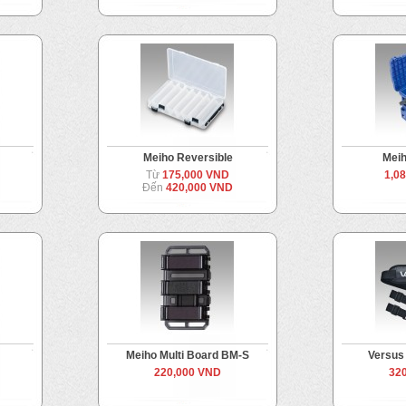
Meiho Reversible
Mei
Từ
175,000 VND
1,0
Đến
420,000 VND
Meiho Multi Board BM-S
Versus 
220,000 VND
32