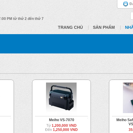
Đ
 7:00 PM từ thứ 2 đến thứ 7
TRANG CHỦ
SẢN PHẨM
NH
Meiho VS-7070
Meiho Saf
VS
Từ
1,200,000 VND
Đến
1,250,000 VND
35