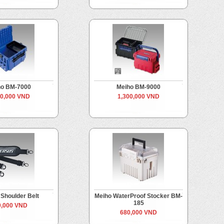
ho BM-7000
Meiho BM-9000
80,000 VND
1,300,000 VND
Shoulder Belt
Meiho WaterProof Stocker BM-
185
0,000 VND
680,000 VND