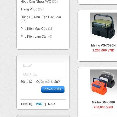
Hộp / Ống Nhựa PVC
(31)
Trang Phục
(27)
Dụng Cụ/Phụ Kiện Các Loại
(96)
Phụ Kiện Máy Câu
(11)
Phụ Kiện Làm Cần
(6)
Meiho VS-7090N
1,200,000 VND
Đăng ký
Quên mật khẩu?
ĐĂNG NHẬP
Meiho BM-5000
TIỀN TỆ:
VND
|
USD
950,000 VND