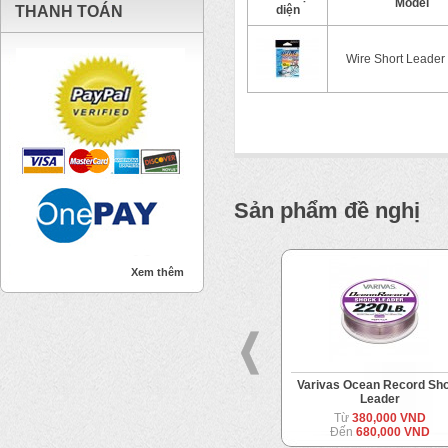
Model
THANH TOÁN
diện
Wire Short Leader
Sản phẩm đề nghị
Xem thêm
NT Remember Alloy Wire
Varivas Ocean Record Sh
Leader
Từ
165,000 VND
Đến
170,000 VND
Từ
380,000 VND
Đến
680,000 VND