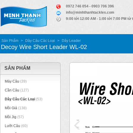
0972 746 054 - 0903 706 396
info@minhthanhtackles.com
9:00 tới 12:00 AM - 1:00 tới 7:00 PM từ 
Sản Phẩm
>
Dây Câu Các Loại
>
Dây Leader
Decoy Wire Short Leader WL-02
SẢN PHẨM
Máy Câu
(39)
Cần Câu
(127)
Dây Câu Các Loại
(53)
Mồi Giả
(138)
Mồi Jig
(57)
Lưỡi Câu
(60)