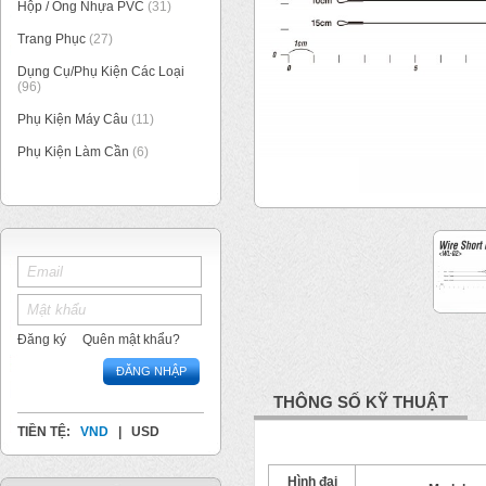
Hộp / Ống Nhựa PVC
(31)
Trang Phục
(27)
Dụng Cụ/Phụ Kiện Các Loại
(96)
Phụ Kiện Máy Câu
(11)
Phụ Kiện Làm Cần
(6)
1
/
2
Đăng ký
Quên mật khẩu?
ĐĂNG NHẬP
THÔNG SỐ KỸ THUẬT
TIỀN TỆ:
VND
|
USD
Hình đại