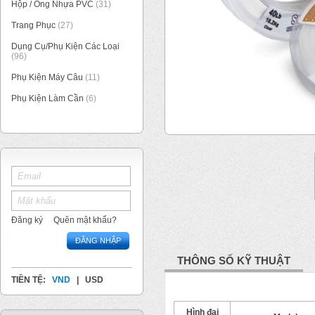
Hộp / Ống Nhựa PVC
(31)
Trang Phục
(27)
Dụng Cụ/Phụ Kiện Các Loại
(96)
Phụ Kiện Máy Câu
(11)
Phụ Kiện Làm Cần
(6)
1
/
1
Đăng ký
Quên mật khẩu?
ĐĂNG NHẬP
THÔNG SỐ KỸ THUẬT
TIỀN TỆ:
VND
|
USD
Hình đại