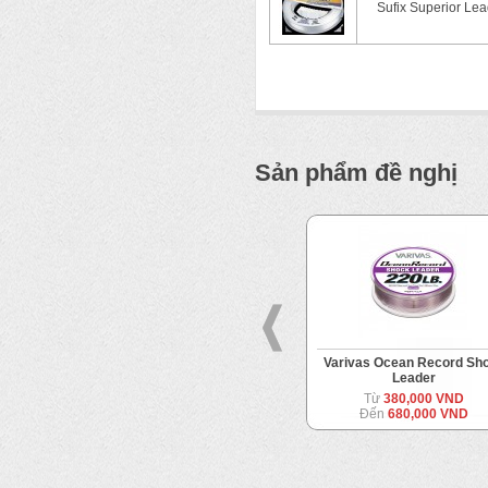
Sufix Superior Lea
Sản phẩm đề nghị
NT Remember Alloy Wire
Varivas Ocean Record Sh
Leader
Từ
165,000 VND
Đến
170,000 VND
Từ
380,000 VND
Đến
680,000 VND