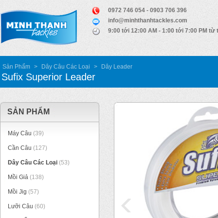
0972 746 054 - 0903 706 396
info@minhthanhtackles.com
9:00 tới 12:00 AM - 1:00 tới 7:00 PM từ 
Sản Phẩm
>
Dây Câu Các Loại
>
Dây Leader
Sufix Superior Leader
SẢN PHẨM
Máy Câu
(39)
Cần Câu
(127)
Dây Câu Các Loại
(53)
Mồi Giả
(138)
Mồi Jig
(57)
Lưỡi Câu
(60)