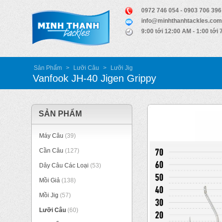
0972 746 054 - 0903 706 396
info@minhthanhtackles.com
9:00 tới 12:00 AM - 1:00 tới
Sản Phẩm
>
Lưỡi Câu
>
Lưỡi Jig
Vanfook JH-40 Jigen Grippy
SẢN PHẨM
Máy Câu
(39)
Cần Câu
(127)
Dây Câu Các Loại
(53)
Mồi Giả
(138)
Mồi Jig
(57)
Lưỡi Câu
(60)