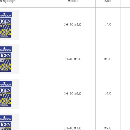
h đại diện
Model
Size
JH-40 #4/0
#4/0
JH-40 #5/0
#5/0
JH-40 #6/0
#6/0
JH-40 #7/0
#7/0