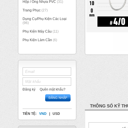
Hộp / Ống Nhựa PVC
(31)
Trang Phục
(27)
Dụng Cụ/Phụ Kiện Các Loại
(96)
Phụ Kiện Máy Câu
(11)
Phụ Kiện Làm Cần
(6)
Đăng ký
Quên mật khẩu?
ĐĂNG NHẬP
THÔNG SỐ KỸ TH
TIỀN TỆ:
VND
|
USD