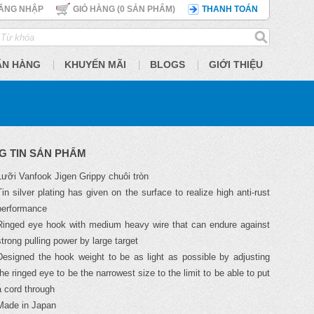
ĂNG NHẬP
GIỎ HÀNG (
0
SẢN PHẨM)
THANH TOÁN
ÃN HÀNG
KHUYẾN MÃI
BLOGS
GIỚI THIỆU
G TIN SẢN PHẨM
Lưỡi Vanfook Jigen Grippy chuôi tròn
Tin silver plating has given on the surface to realize high anti-rust
performance
Ringed eye hook with medium heavy wire that can endure against
strong pulling power by large target
Designed the hook weight to be as light as possible by adjusting
the ringed eye to be the narrowest size to the limit to be able to put
a cord through
Made in Japan