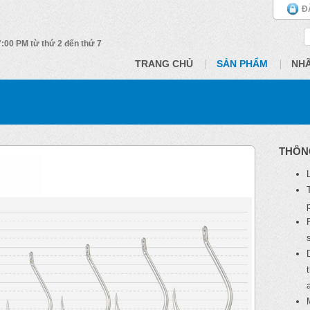
Đ
 7:00 PM từ thứ 2 đến thứ 7
TRANG CHỦ
SẢN PHẨM
NH
THÔN