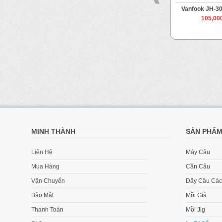
g Assist Hook
Vanfook JH-40 Jigen Grippy
Vanfook JH-30
0
Từ
105,000 VND
105,00
 VND
Đến
115,000 VND
MINH THÀNH
SẢN PHẨ
Liên Hệ
Máy Câu
Mua Hàng
Cần Câu
Vận Chuyển
Dây Câu Các
Bảo Mật
Mồi Giả
Thanh Toán
Mồi Jig