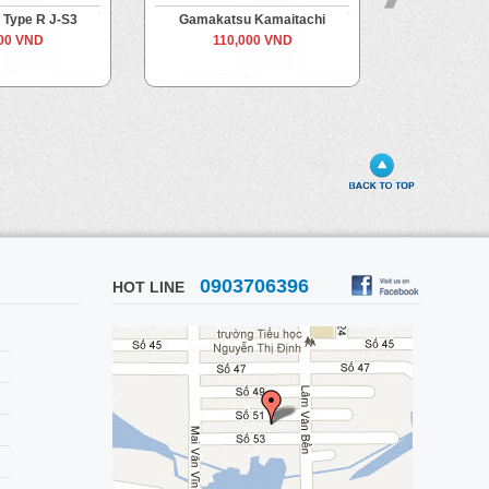
 Type R J-S3
Gamakatsu Kamaitachi
Decoy Gra
00 VND
110,000 VND
Từ
95
Đến
1
0903706396
HOT LINE