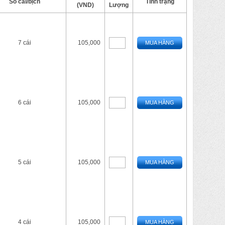
Số cái/bịch
Tình trạng
(VND)
Lượng
7 cái
105,000
MUA HÀNG
6 cái
105,000
MUA HÀNG
5 cái
105,000
MUA HÀNG
4 cái
105,000
MUA HÀNG