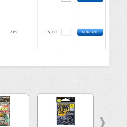
3 cái
115,000
MUA HÀNG