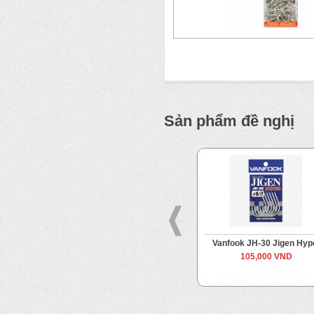
Sản phẩm đề nghị
ok
Vanfook JH-40 Jigen Grippy
Vanfook JH-30 Jigen Hyp
Từ
105,000 VND
105,000 VND
Đến
115,000 VND