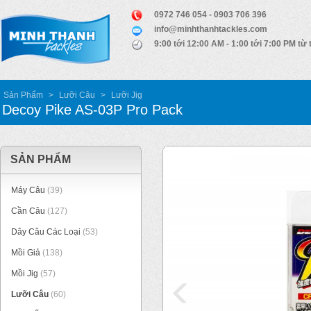
0972 746 054 - 0903 706 396
info@minhthanhtackles.com
9:00 tới 12:00 AM - 1:00 tới 7:00 PM từ 
Sản Phẩm
>
Lưỡi Câu
>
Lưỡi Jig
Decoy Pike AS-03P Pro Pack
SẢN PHẨM
Máy Câu
(39)
Cần Câu
(127)
Dây Câu Các Loại
(53)
Mồi Giả
(138)
Mồi Jig
(57)
Lưỡi Câu
(60)