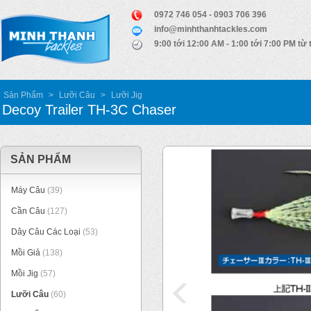
0972 746 054 - 0903 706 396
info@minhthanhtackles.com
9:00 tới 12:00 AM - 1:00 tới 7:00 PM từ 
Sản Phẩm
>
Lưỡi Câu
>
Lưỡi Jig
Decoy Trailer TH-3C Chaser
SẢN PHẨM
Máy Câu
(39)
Cần Câu
(127)
Dây Câu Các Loại
(53)
Mồi Giả
(138)
Mồi Jig
(57)
Lưỡi Câu
(60)