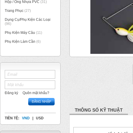
Hộp / Ống Nhựa PVC
(31)
Trang Phục
(27)
Dụng Cụ/Phụ Kiện Các Loại
(96)
Phụ Kiện Máy Câu
(11)
Phụ Kiện Làm Cần
(6)
1
/
1
Đăng ký
Quên mật khẩu?
ĐĂNG NHẬP
THÔNG SỐ KỸ THUẬT
TIỀN TỆ:
VND
|
USD