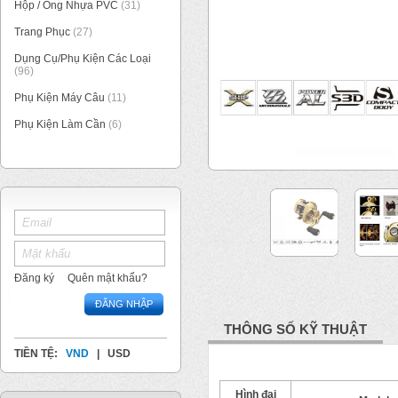
Hộp / Ống Nhựa PVC
(31)
Trang Phục
(27)
Dụng Cụ/Phụ Kiện Các Loại
(96)
Phụ Kiện Máy Câu
(11)
Phụ Kiện Làm Cần
(6)
1
/
4
Đăng ký
Quên mật khẩu?
ĐĂNG NHẬP
THÔNG SỐ KỸ THUẬT
TIỀN TỆ:
VND
|
USD
Hình đại