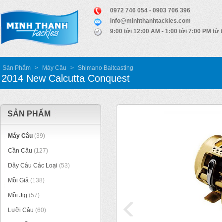
0972 746 054 - 0903 706 396
info@minhthanhtackles.com
9:00 tới 12:00 AM - 1:00 tới 7:00 PM từ 
Sản Phẩm
>
Máy Câu
>
Shimano Baitcasting
2014 New Calcutta Conquest
SẢN PHẨM
Máy Câu
(39)
Cần Câu
(127)
Dây Câu Các Loại
(53)
Mồi Giả
(138)
Mồi Jig
(57)
Lưỡi Câu
(60)