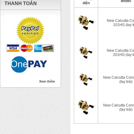
Model
THANH TOÁN
diện
New Calcutta C
101HG (tay tr
New Calcutta C
201HG (tay tr
New Calcutta Con
Xem thêm
(tay trái)
New Calcutta Con
(tay trái)