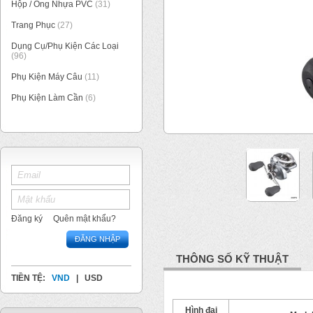
Hộp / Ống Nhựa PVC
(31)
Trang Phục
(27)
Dụng Cụ/Phụ Kiện Các Loại
(96)
Phụ Kiện Máy Câu
(11)
Phụ Kiện Làm Cần
(6)
1
/
3
Đăng ký
Quên mật khẩu?
ĐĂNG NHẬP
THÔNG SỐ KỸ THUẬT
TIỀN TỆ:
VND
|
USD
Hình đại