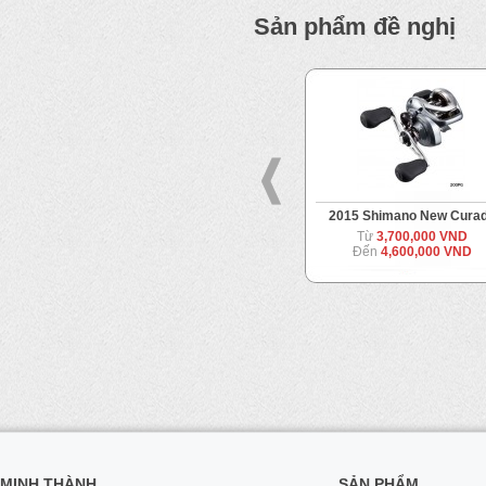
Sản phẩm đề nghị
2012 Shimano Ocea Jigger
2015 Shimano New Cura
Từ
7,500,000 VND
Từ
3,700,000 VND
Đến
8,900,000 VND
Đến
4,600,000 VND
MINH THÀNH
SẢN PHẨM