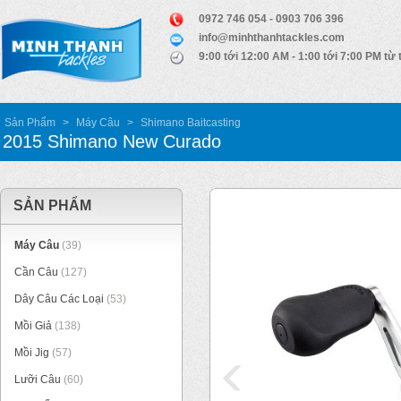
0972 746 054 - 0903 706 396
info@minhthanhtackles.com
9:00 tới 12:00 AM - 1:00 tới 7:00 PM từ 
Sản Phẩm
>
Máy Câu
>
Shimano Baitcasting
2015 Shimano New Curado
SẢN PHẨM
Máy Câu
(39)
Cần Câu
(127)
Dây Câu Các Loại
(53)
Mồi Giả
(138)
Mồi Jig
(57)
Lưỡi Câu
(60)