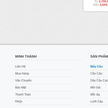
00 VND
Từ
7,500,000 VND
Từ
3,700
000 VND
Đến
8,900,000 VND
Đến
4,600
MINH THÀNH
SẢN PHẨ
Liên Hệ
Máy Câu
Mua Hàng
Cần Câu
Vận Chuyển
Dây Câu Các
Bảo Mật
Mồi Giả
Thanh Toán
Mồi Jig
FAQs
Lưỡi Câu