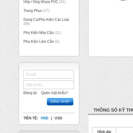
Hộp / Ống Nhựa PVC
(31)
Trang Phục
(27)
Dụng Cụ/Phụ Kiện Các Loại
(96)
Phụ Kiện Máy Câu
(11)
Phụ Kiện Làm Cần
(6)
Đăng ký
Quên mật khẩu?
ĐĂNG NHẬP
THÔNG SỐ KỸ TH
TIỀN TỆ:
VND
|
USD
Hình đại