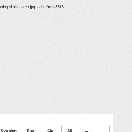
fishing.shimano.co.jp/product/reel/3513
Sức chứa
Bạc
Giá
Số