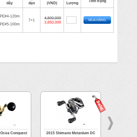
Tình trạng
dây
đạn
(VND)
Lượng
PE#4-120m
4,800,000
7+1
MUA HÀNG
3,850,000
PE#5-100m
 Ocea Conquest
2015 Shimano Metanium DC
Shiman