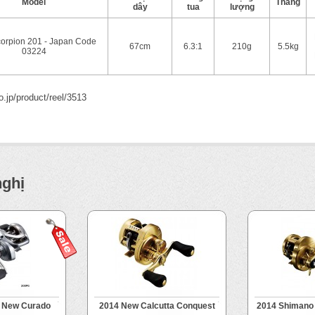
Model
Thắng
dây
tua
lượng
orpion 201 - Japan Code
67cm
6.3:1
210g
5.5kg
03224
o.jp/product/reel/3513
nghị
 New Curado
2014 New Calcutta Conquest
2014 Shimano