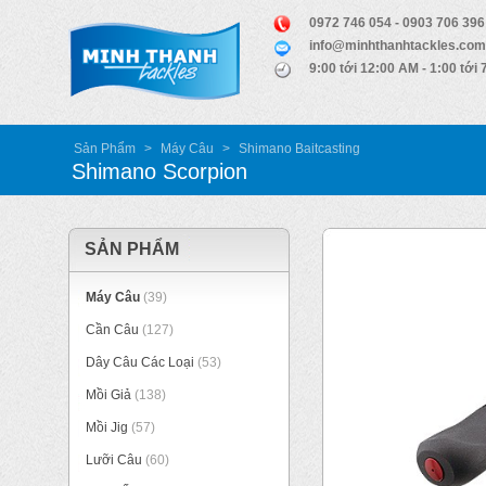
0972 746 054 - 0903 706 396
info@minhthanhtackles.com
9:00 tới 12:00 AM - 1:00 tới
Sản Phẩm
>
Máy Câu
>
Shimano Baitcasting
Shimano Scorpion
SẢN PHẨM
Máy Câu
(39)
Cần Câu
(127)
Dây Câu Các Loại
(53)
Mồi Giả
(138)
Mồi Jig
(57)
Lưỡi Câu
(60)