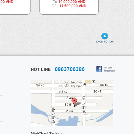
000 VND
Từ
10,000,000 VND
Từ
3,8
Đến
11,500,000 VND
Đến
4,
0903706396
HOT LINE
MinhThanhTackles