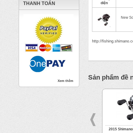
THANH TOÁN
diện
New Sc
http://fishing.shimano.c
Sản phẩm đề 
Xem thêm
orpion
2012 Shimano Ocea Jigger
2015 Shimano