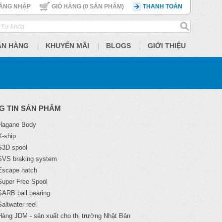
ĂNG NHẬP
GIỎ HÀNG (
0
SẢN PHẨM)
THANH TOÁN
ÃN HÀNG
KHUYẾN MÃI
BLOGS
GIỚI THIỆU
G TIN SẢN PHẨM
Hagane Body
X-ship
S3D spool
SVS braking system
Escape hatch
Super Free Spool
SARB ball bearing
Saltwater reel
Hàng JDM - sản xuất cho thị trường Nhật Bản