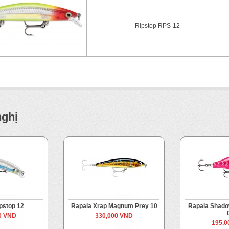
Ripstop RPS-12
nghị
pstop 12
Rapala Xrap Magnum Prey 10
Rapala Shado
0 VND
330,000 VND
195,0