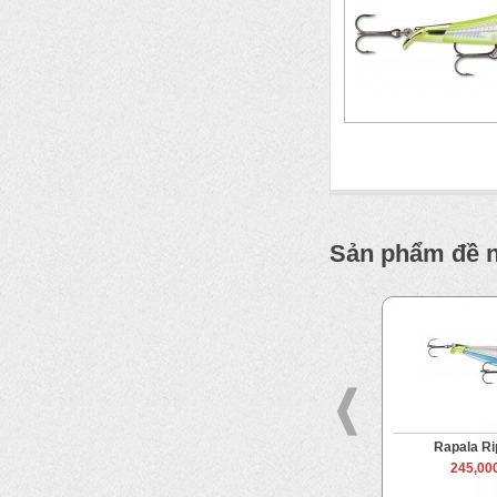
Sản phẩm đề 
Stop 9
Rapala Shadow Rap Solid Shad
Rapala Ri
06
 VND
245,00
250,000 VND