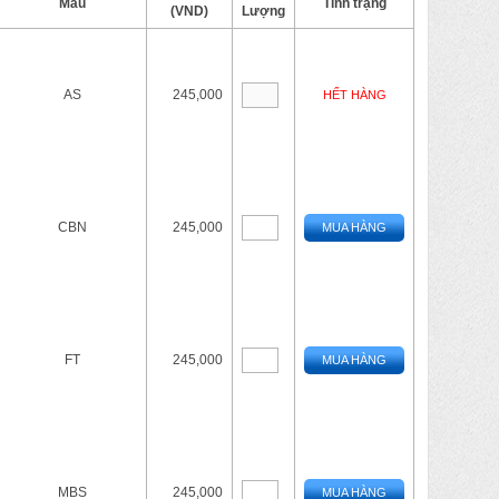
Màu
Tình trạng
(VND)
Lượng
AS
245,000
HẾT HÀNG
CBN
245,000
MUA HÀNG
FT
245,000
MUA HÀNG
MBS
245,000
MUA HÀNG