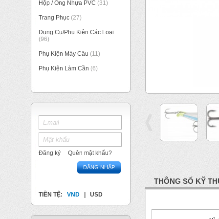
Hộp / Ống Nhựa PVC
(31)
Trang Phục
(27)
Dụng Cụ/Phụ Kiện Các Loại
(96)
Phụ Kiện Máy Câu
(11)
Phụ Kiện Làm Cần
(6)
Đăng ký
Quên mật khẩu?
ĐĂNG NHẬP
THÔNG SỐ KỸ TH
TIỀN TỆ:
VND
|
USD