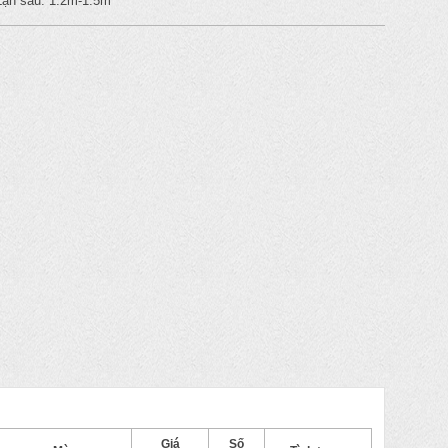
Lặn sâu: 1.2m-1.5m
Giá
Số