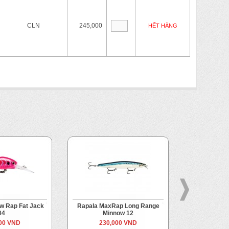
CLN
245,000
HẾT HÀNG
w Rap Fat Jack
Rapala MaxRap Long Range
Rapala Xrap
04
Minnow 12
330
00 VND
230,000 VND