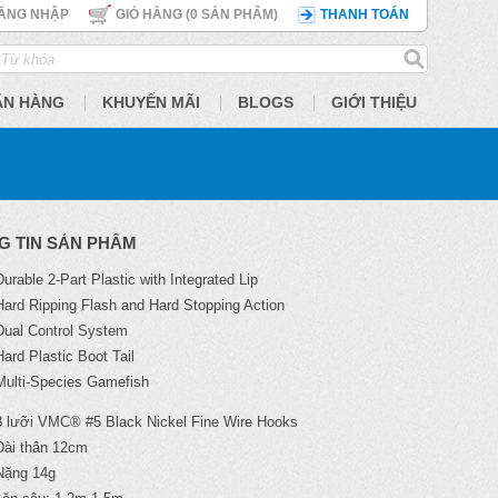
ĂNG NHẬP
GIỎ HÀNG (
0
SẢN PHẨM)
THANH TOÁN
ÃN HÀNG
KHUYẾN MÃI
BLOGS
GIỚI THIỆU
G TIN SẢN PHẨM
Durable 2-Part Plastic with Integrated Lip
Hard Ripping Flash and Hard Stopping Action
Dual Control System
Hard Plastic Boot Tail
Multi-Species Gamefish
3 lưỡi VMC® #5 Black Nickel Fine Wire Hooks
Dài thân 12cm
Nặng 14g