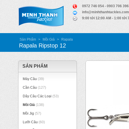
0972 746 054 - 0903 706 396
info@minhthanhtackles.com
9:00 tới 12:00 AM - 1:00 tới
Sản Phẩm
>
Mồi Giả
>
Rapala
Rapala Ripstop 12
SẢN PHẨM
Máy Câu
(39)
Cần Câu
(127)
Dây Câu Các Loại
(53)
Mồi Giả
(138)
Mồi Jig
(57)
Lưỡi Câu
(60)