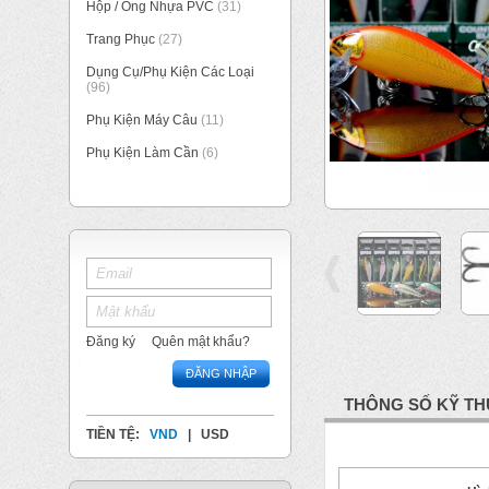
Hộp / Ống Nhựa PVC
(31)
Trang Phục
(27)
Dụng Cụ/Phụ Kiện Các Loại
(96)
Phụ Kiện Máy Câu
(11)
Phụ Kiện Làm Cần
(6)
Đăng ký
Quên mật khẩu?
ĐĂNG NHẬP
THÔNG SỐ KỸ TH
TIỀN TỆ:
VND
|
USD