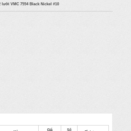
2 lưỡi VMC 7554 Black Nickel #10
Giá
Số