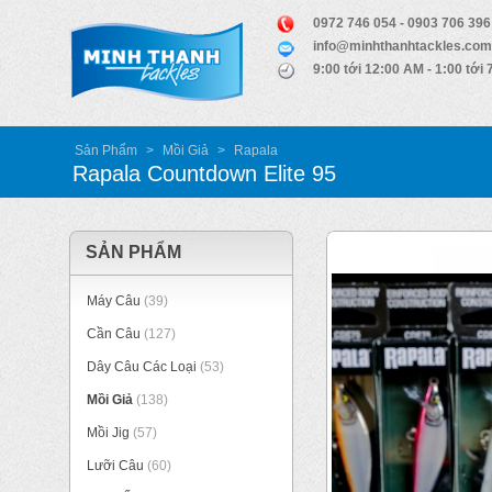
0972 746 054 - 0903 706 396
info@minhthanhtackles.com
9:00 tới 12:00 AM - 1:00 tới
Sản Phẩm
>
Mồi Giả
>
Rapala
Rapala Countdown Elite 95
SẢN PHẨM
Máy Câu
(39)
Cần Câu
(127)
Dây Câu Các Loại
(53)
Mồi Giả
(138)
Mồi Jig
(57)
Lưỡi Câu
(60)