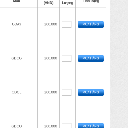
Màu
Tình trạng
(VND)
Lượng
GDAY
260,000
MUA HÀNG
GDCG
260,000
MUA HÀNG
GDCL
260,000
MUA HÀNG
GDCO
260,000
MUA HÀNG