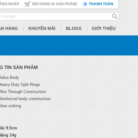
ĂNG NHẬP
GIỎ HÀNG (
0
SẢN PHẨM)
THANH TOÁN
ÃN HÀNG
KHUYẾN MÃI
BLOGS
GIỚI THIỆU
G TIN SẢN PHẨM
Balsa Body
Heavy-Duty Split Rings
Wire Through Construction
Reinforced body construction
Slow sinking
Dài 9.5cm
Nặng 14g